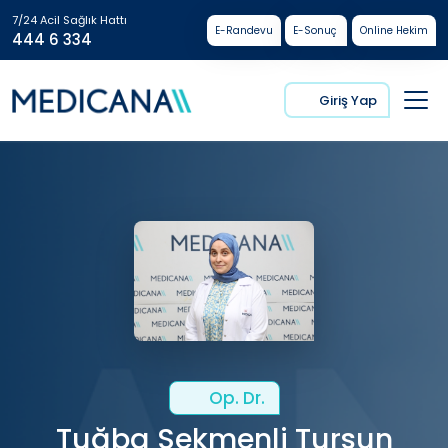
7/24 Acil Sağlık Hattı
E-Randevu
E-Sonuç
Online Hekim
444 6 334
Giriş Yap
Op. Dr.
Tuğba Sekmenli Tursun