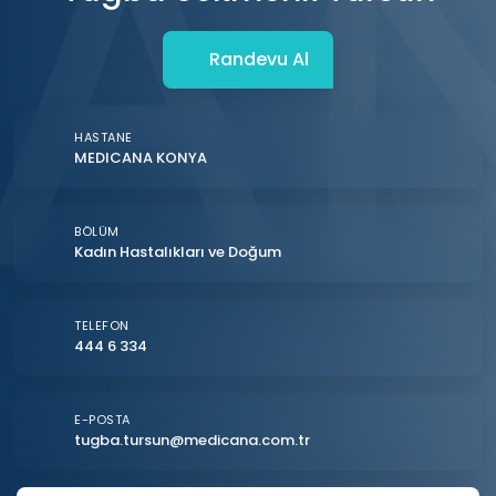
Randevu Al
HASTANE
MEDICANA KONYA
BÖLÜM
Kadın Hastalıkları ve Doğum
TELEFON
444 6 334
E-POSTA
tugba.tursun@medicana.com.tr