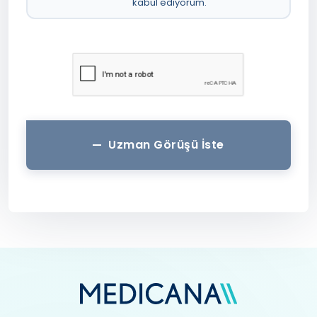
kabul ediyorum.
Uzman Görüşü İste