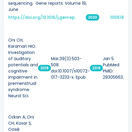
sequencing. Gene reports. Volume 19,
June
https://doi.org/10.1016/j.genrep.
.100618
2020
Ors CH,
Karaman HIO.
Investigation
of auditory
Mar;39(3):503-
Jan 5.
potentials and
508.
PubMed
2018
2018
cognitive
doi:10.1007/s10072-
PMID:
impairment in
017-3233-x. Epub
29305663.
premenstrual
syndrome.
Neurol Sci.
Ozkan A, Ors
CH, Kosar S,
Ozisik