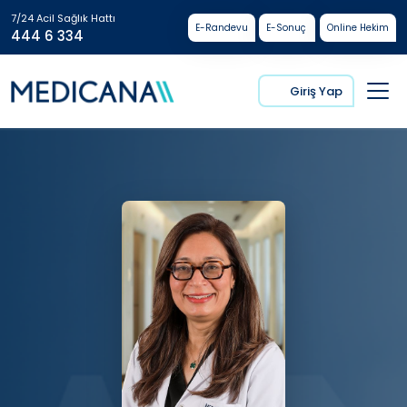
7/24 Acil Sağlık Hattı
E-Randevu
E-Sonuç
Online Hekim
444 6 334
Giriş Yap