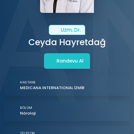
Uzm. Dr.
Ceyda Hayretdağ
Randevu Al
HASTANE
MEDICANA INTERNATIONAL İZMİR
BÖLÜM
Nöroloji
TELEFON