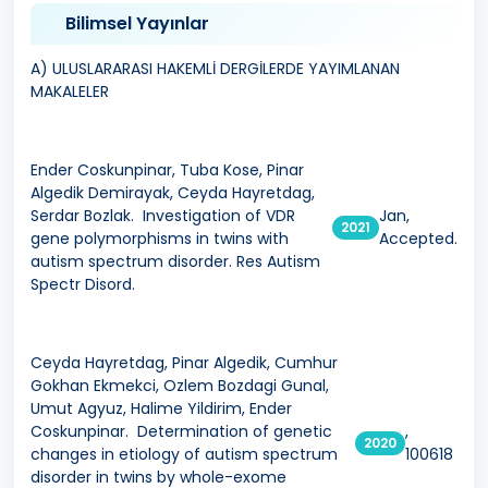
Bilimsel Yayınlar
A) ULUSLARARASI HAKEMLİ DERGİLERDE YAYIMLANAN
MAKALELER
Ender Coskunpinar, Tuba Kose, Pinar
Algedik Demirayak, Ceyda Hayretdag,
Serdar Bozlak. Investigation of VDR
Jan,
2021
gene polymorphisms in twins with
Accepted.
autism spectrum disorder. Res Autism
Spectr Disord.
Ceyda Hayretdag, Pinar Algedik, Cumhur
Gokhan Ekmekci, Ozlem Bozdagi Gunal,
Umut Agyuz, Halime Yildirim, Ender
Coskunpinar. Determination of genetic
,
2020
changes in etiology of autism spectrum
100618
disorder in twins by whole-exome