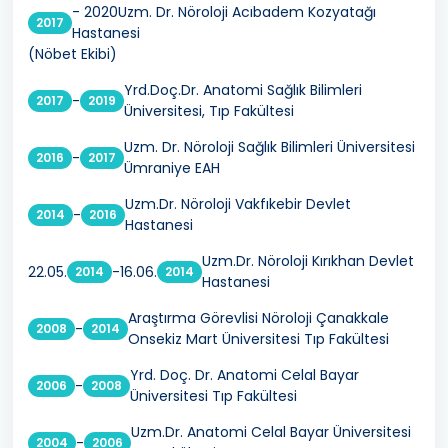
- 2020Uzm. Dr. Nöroloji Acıbadem Kozyatağı
2017
Hastanesi
(Nöbet Ekibi)
Yrd.Doç.Dr. Anatomi Sağlık Bilimleri
-
2017
2019
Üniversitesi, Tıp Fakültesi
Uzm. Dr. Nöroloji Sağlık Bilimleri Üniversitesi
-
2016
2017
Ümraniye EAH
Uzm.Dr. Nöroloji Vakfıkebir Devlet
-
2014
2016
Hastanesi
Uzm.Dr. Nöroloji Kırıkhan Devlet
22.05.
-16.06.
2014
2014
Hastanesi
Araştırma Görevlisi Nöroloji Çanakkale
-
2008
2014
Onsekiz Mart Üniversitesi Tıp Fakültesi
Yrd. Doç. Dr. Anatomi Celal Bayar
-
2006
2008
Üniversitesi Tıp Fakültesi
Uzm.Dr. Anatomi Celal Bayar Üniversitesi
-
2004
2006