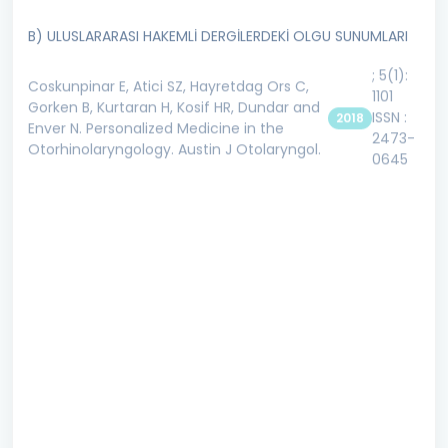
B) ULUSLARARASI HAKEMLİ DERGİLERDEKİ OLGU SUNUMLARI
; 5(1):
Coskunpinar E, Atici SZ, Hayretdag Ors C,
1101
Gorken B, Kurtaran H, Kosif HR, Dundar and
ISSN :
2018
Enver N. Personalized Medicine in the
2473-
Otorhinolaryngology. Austin J Otolaryngol.
0645
Ozkan A, Ors
CH, Kosar S,
Ozisik
Karaman HI.
Parotid
/JCPSP.613614.
Aug;25(8):613-
Abscess with
PubMed PMID:
2015
2015
4. doi:08.
Involvement
26305311.
of Facial Nerve
Branches. J
Coll Physicians
Surg Pak.