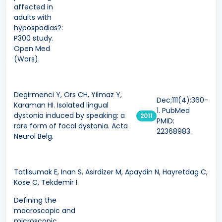
affected in
adults with
hypospadias?:
P300 study.
Open Med
(Wars).
Degirmenci Y, Ors CH, Yilmaz Y,
Dec;111(4):360-
Karaman HI. Isolated lingual
1. PubMed
dystonia induced by speaking: a
2011
PMID:
rare form of focal dystonia. Acta
22368983.
Neurol Belg.
Tatlisumak E, Inan S, Asirdizer M, Apaydin N, Hayretdag C,
Kose C, Tekdemir I.
Defining the
macroscopic and
microscopic