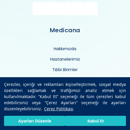
Medicana
Hakkımızda
Hastanelerimiz
Tıbbi Birimler
Anlaşmalı Kurumlar
Çerezler, içeriği ve reklamları kişiselleştirmek, sosyal medya
özellikleri sağlamak ve trafiğimizi analiz etmek için
Hekimlerimiz
kullanılmaktadır. “Kabul Et” seçeneği ile tüm çerezleri kabul
Sağlık Ansiklopedisi
edebilirsiniz veya “Çerez Ayarları” seçeneği ile ayarları
düzenleyebilirsiniz.
Çerez Politikası
Sağlıklı Bilgiler
HIZLI RANDEVU AL
SIZI ARAYALIM
BIZE ULAŞIN
Ayarları Düzenle
Kabul Et
Medikal Teknolojiler