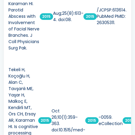
Karaman HI.
Parotid
/JCPSP.613614.
Aug;25(8):613-
Abscess with
PubMed PMID:
2015
2015
4. doi:08.
Involvement
26305311.
of Facial Nerve
Branches. J
Coll Physicians
Surg Pak.
Tekeli H,
Koçoğlu H,
Alan C,
Tavşanlı ME,
Yaşar H,
Malkoç E,
Kendirli MT,
Oct
Örs CH, Ersay
26;10(1):359-
-0059.
AR, Karaman
2015
2015
2015
363.
eCollection
HI. Is cognitive
doi:10.1515/med-
processing