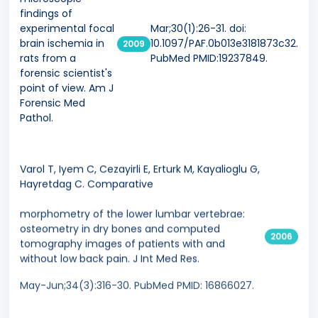
findings of
experimental focal
Mar;30(1):26-31. doi:
brain ischemia in
10.1097/PAF.0b013e3181873c32.
2009
rats from a
PubMed PMID:19237849.
forensic scientist's
point of view. Am J
Forensic Med
Pathol.
Varol T, Iyem C, Cezayirli E, Erturk M, Kayalioglu G,
Hayretdag C. Comparative
morphometry of the lower lumbar vertebrae:
osteometry in dry bones and computed
2006
tomography images of patients with and
without low back pain. J Int Med Res.
May-Jun;34(3):316-30. PubMed PMID: 16866027.