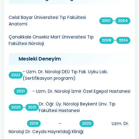
Celal Bayar Üniversitesi Tıp Fakültesi
-
2001
2004
Anatomi
Çanakkale Onsekiz Mart Üniversitesi Tıp
-
2008
2014
Fakültesi Nöroloji
Mesleki Deneyim
- Uzm. Dr. Nöroloji DEÜ Tıp Fak. Uyku Lab.
2022
(Sertifikasyon programı)
- Uzm. Dr. Nöroloji İzmir Özel Egepol Hastanesi
2021
Dr. Öğr. Üy. Nöroloji Beykent Ünv. Tıp
-
2020
2021
Fakültesi Hastanesi
-
Uzm. Dr.
2019
2020
Nöroloji Dr. Ceyda Hayretdağ Kliniği