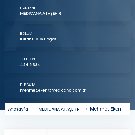
HASTANE
MEDICANA ATAŞEHİR
BÖLÜM
Kulak Burun Boğaz
TELEFON
444 6 334
E-POSTA
mehmet.eken@medicana.com.tr
Mehmet Eken
Anasayfa
MEDICANA ATAŞEHİR