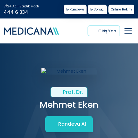
7/24 Acil Sağlık Hattı
E-Randevu
E-Sonuç
Online Hekim
444 6 334
Giriş Yap
Prof. Dr.
Mehmet Eken
Randevu Al