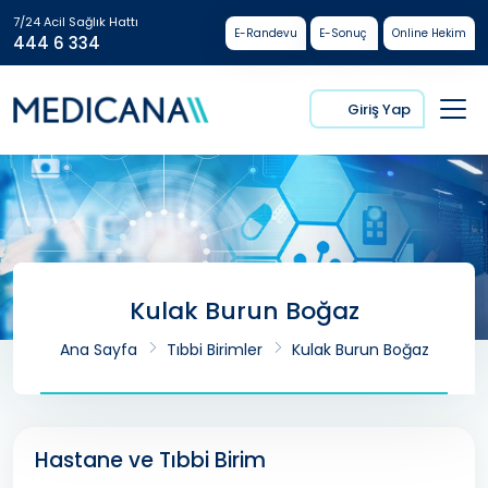
7/24 Acil Sağlık Hattı
E-Randevu
E-Sonuç
Online Hekim
444 6 334
Giriş Yap
Kulak Burun Boğaz
Ana Sayfa
Tıbbi Birimler
Kulak Burun Boğaz
Hastane ve Tıbbi Birim