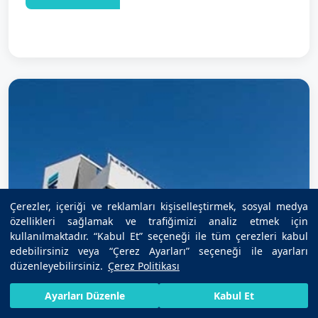
Çerezler, içeriği ve reklamları kişiselleştirmek, sosyal medya
özellikleri sağlamak ve trafiğimizi analiz etmek için
kullanılmaktadır. “Kabul Et” seçeneği ile tüm çerezleri kabul
edebilirsiniz veya “Çerez Ayarları” seçeneği ile ayarları
düzenleyebilirsiniz.
Çerez Politikası
HIZLI RANDEVU AL
SIZI ARAYALIM
BIZE ULAŞIN
Ayarları Düzenle
Kabul Et