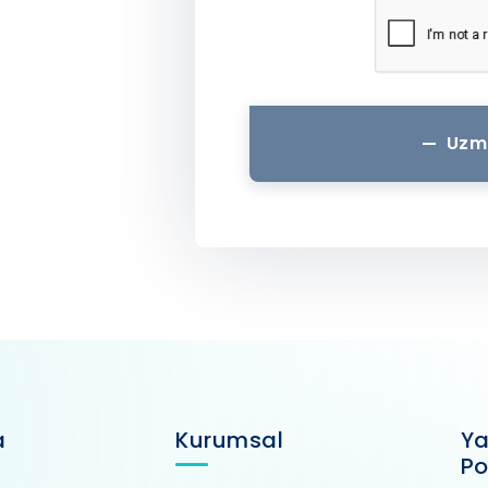
Uzm
a
Kurumsal
Ya
Po