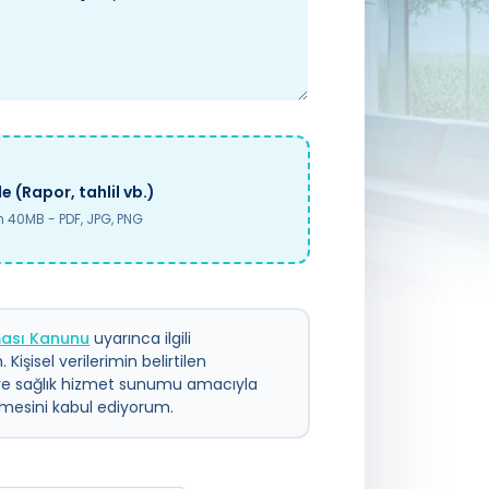
e (Rapor, tahlil vb.)
40MB - PDF, JPG, PNG
nması Kanunu
uyarınca ilgili
 Kişisel verilerimin belirtilen
ve sağlık hizmet sunumu amacıyla
ilmesini kabul ediyorum.