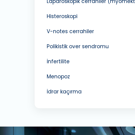
Laparoskopik cerrahiler (myomekto
Histeroskopi
V-notes cerrahiler
Polikistik over sendromu
İnfertilite
Menopoz
İdrar kaçırma