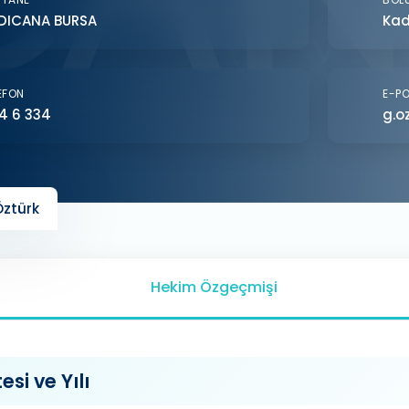
DICANA BURSA
Kad
EFON
E-P
4 6 334
g.o
ztürk
Hekim Özgeçmişi
si ve Yılı