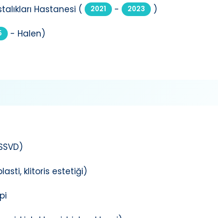
alıkları Hastanesi (
-
)
2021
2023
- Halen)
5
(SSVD)
asti, klitoris estetiği)
pi