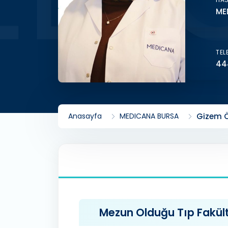
ME
TEL
44
Anasayfa
MEDICANA BURSA
Gizem Ö
Mezun Olduğu Tıp Fakülte