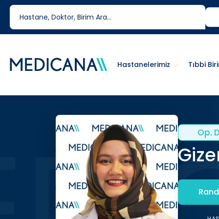
444 6 334
0850 460 6334
Hastanelerimiz
Tıbbi Bir
Op. D
Gize
Rand
HA