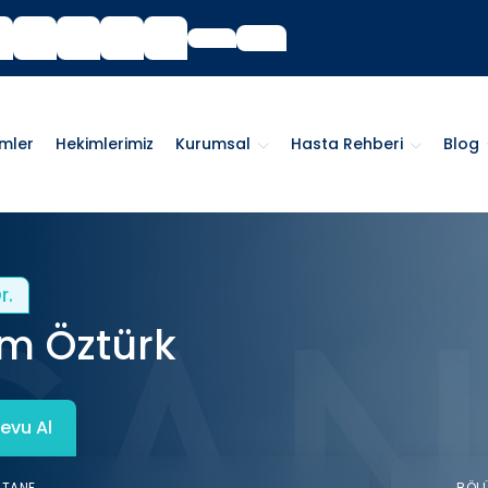
imler
Hekimlerimiz
Kurumsal
Hasta Rehberi
Blog
r.
m Öztürk
evu Al
STANE
BÖL