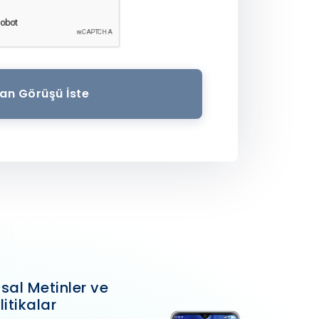
an Görüşü İste
sal Metinler ve
litikalar