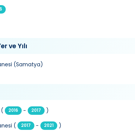
6
er ve Yılı
tanesi (Samatya)
 (
-
)
2016
2017
anesi (
-
)
2017
2021