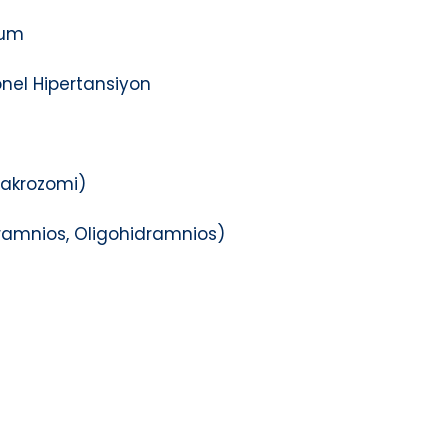
ğum
nel Hipertansiyon
Makrozomi)
idramnios, Oligohidramnios)