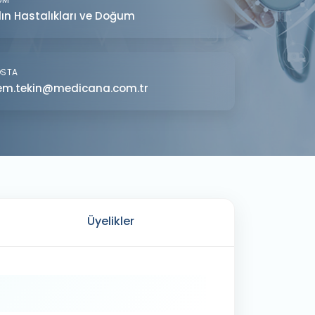
ın Hastalıkları ve Doğum
OSTA
em.tekin@medicana.com.tr
Üyelikler