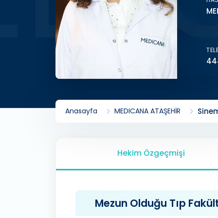
ME
TEL
44
Anasayfa
MEDICANA ATAŞEHİR
Sinem
Hekim Özgeçmişi
Mezun Olduğu Tıp Fakülte