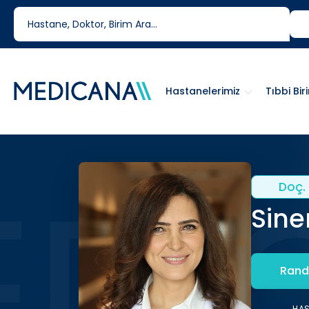
444 6 334
0850 460 6334
Hastanelerimiz
Tıbbi Bir
Doç. 
Sine
Rand
HA