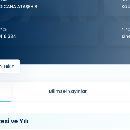
DICANA ATAŞEHİR
Kad
EFON
E-P
4 6 334
sin
 Tekin
Bilimsel Yayınlar
si ve Yılı