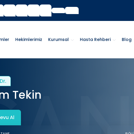
imler
Hekimlerimiz
Kurumsal
Hasta Rehberi
Blog
Dr.
m Tekin
evu Al
STANE
BÖL