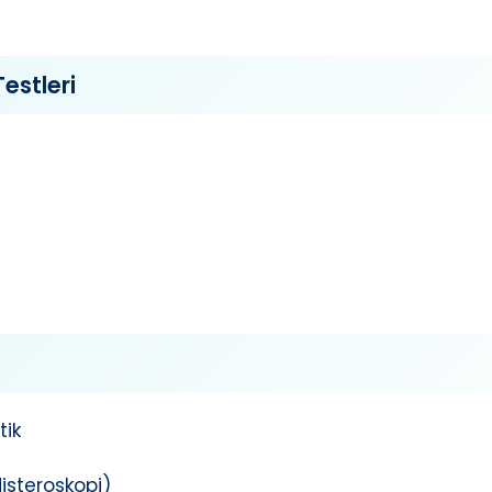
estleri
tik
isteroskopi)