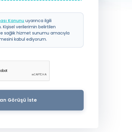
nması Kanunu
uyarınca ilgili
 Kişisel verilerimin belirtilen
ve sağlık hizmet sunumu amacıyla
ilmesini kabul ediyorum.
an Görüşü İste