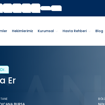
imler
Hekimlerimiz
Kurumsal
Hasta Rehberi
Blog
Dr.
a Er
STANE
BÖL
DICANA BURSA
Nör