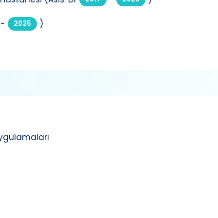
-
)
2025
Uygulamaları