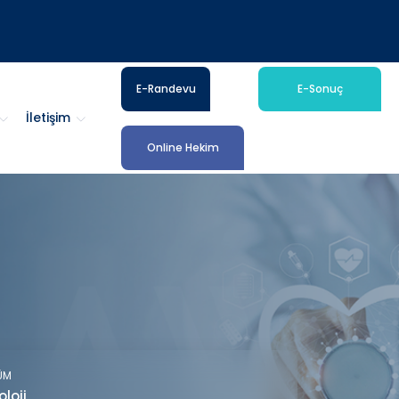
E-Randevu
E-Sonuç
İletişim
Online Hekim
ÜM
oloji