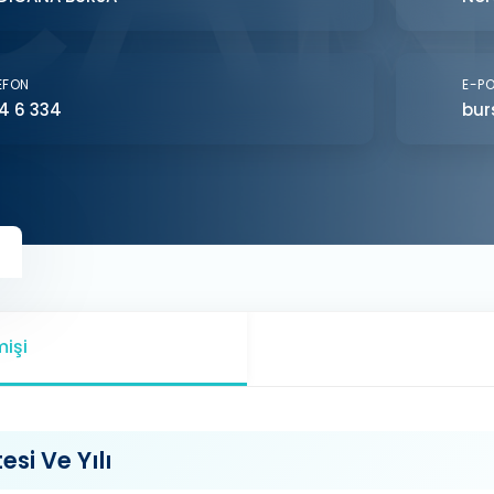
EFON
E-P
4 6 334
bur
işi
si Ve Yılı