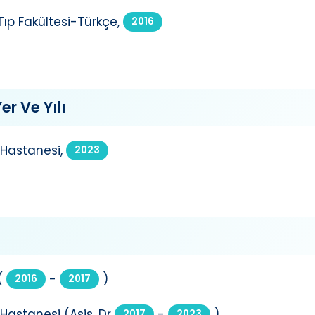
ıp Fakültesi-Türkçe,
2016
er Ve Yılı
 Hastanesi,
2023
(
-
)
2016
2017
 Hastanesi (Asis. Dr
-
)
2017
2023