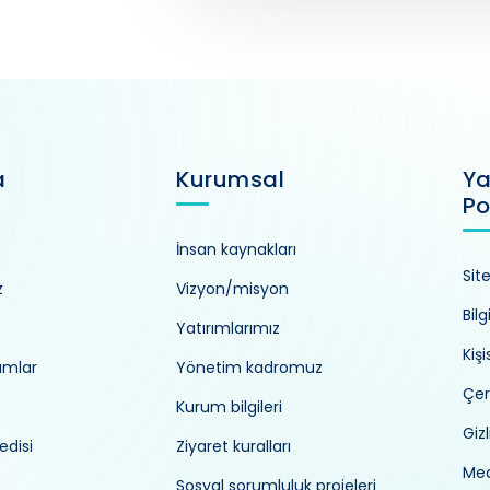
a
Kurumsal
Ya
Po
İnsan kaynakları
Sit
z
Vizyon/misyon
Bilg
Yatırımlarımız
Kiş
umlar
Yönetim kadromuz
Çer
Kurum bilgileri
Gizl
edisi
Ziyaret kuralları
Med
Sosyal sorumluluk projeleri