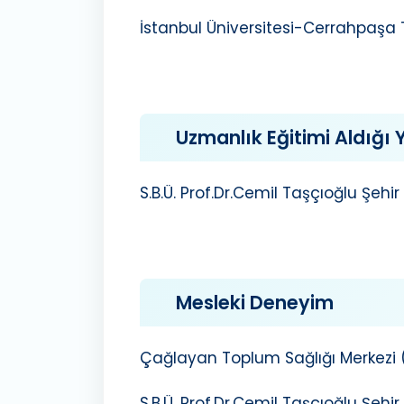
İstanbul Üniversitesi-Cerrahpaşa T
Uzmanlık Eğitimi Aldığı Y
S.B.Ü. Prof.Dr.Cemil Taşçıoğlu Şehir
Mesleki Deneyim
Çağlayan Toplum Sağlığı Merkezi 
S.B.Ü. Prof.Dr.Cemil Taşçıoğlu Şehir