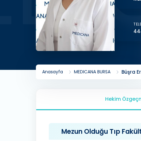
TEL
44
Anasayfa
MEDICANA BURSA
Büşra Er
Hekim Özgeçm
Mezun Olduğu Tıp Fakülte