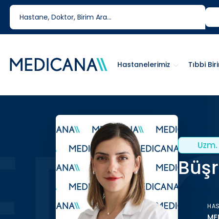
444 6 334
0850 460 6334
Hastanelerimiz
Tıbbi Bir
Uzm. 
Büşr
HA
ME