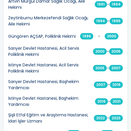
Artvin Murgul Damar Sağlık Ocağı, Aile
-
1991
1994
Hekimi
Zeytinburnu Merkezefendi Sağlık Ocağı,
-
1994
1995
Aile Hekimi
Güngören AÇSAP, Poliklinik Hekimi
-
1996
2000
Sarıyer Devlet Hastanesi, Acil Servis
-
2000
2005
Poliklinik Hekimi
İstinye Devlet Hastanesi, Acil Servis
-
2005
2007
Poliklinik Hekimi
Sarıyer Devlet Hastanesi, Başhekim
-
2007
2016
Yardımcısı
İstinye Devlet Hastanesi, Başhekim
-
2016
2021
Yardımcısı
Şişli Etfal Eğitim ve Araştırma Hastanesi,
-
2022
2023
İdari İşler Uzmanı