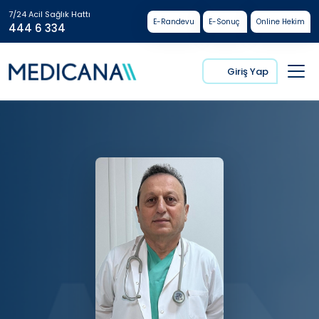
7/24 Acil Sağlık Hattı
E-Randevu
E-Sonuç
Online Hekim
444 6 334
Giriş Yap