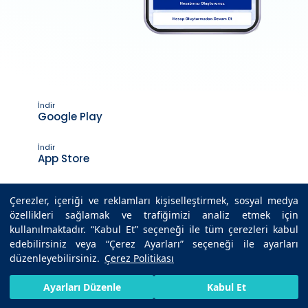
İndir
Google Play
İndir
App Store
Çerezler, içeriği ve reklamları kişiselleştirmek, sosyal medya
özellikleri sağlamak ve trafiğimizi analiz etmek için
Son Güncelleme Tarihi : 25.12.2020 16:04
kullanılmaktadır. “Kabul Et” seçeneği ile tüm çerezleri kabul
edebilirsiniz veya “Çerez Ayarları” seçeneği ile ayarları
düzenleyebilirsiniz.
Çerez Politikası
© 2025 Medicana Sağlık Grubu. Tüm hakları saklıdır.
HIZLI RANDEVU AL
SIZI ARAYALIM
BIZE ULAŞIN
Ayarları Düzenle
Kabul Et