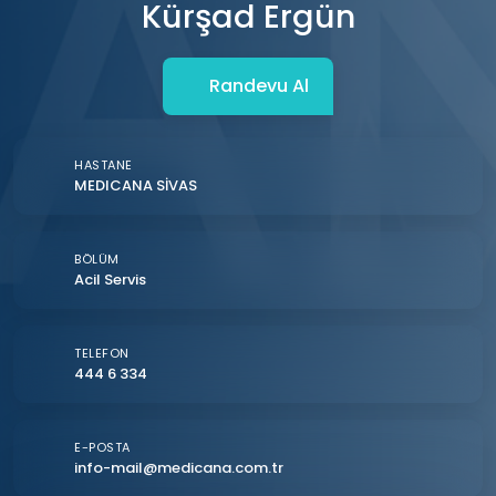
Kürşad Ergün
Randevu Al
HASTANE
MEDICANA SİVAS
BÖLÜM
Acil Servis
TELEFON
444 6 334
E-POSTA
info-mail@medicana.com.tr