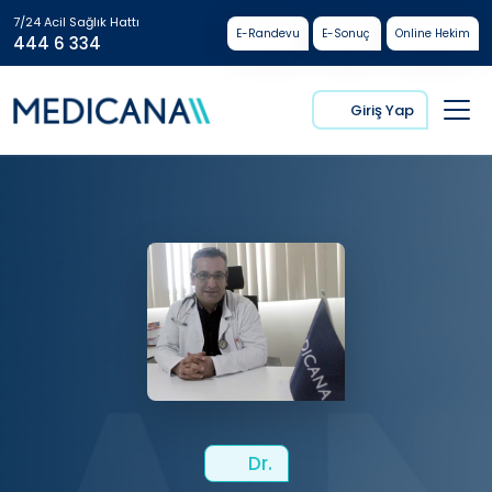
7/24 Acil Sağlık Hattı
E-Randevu
E-Sonuç
Online Hekim
444 6 334
Giriş Yap
Dr.