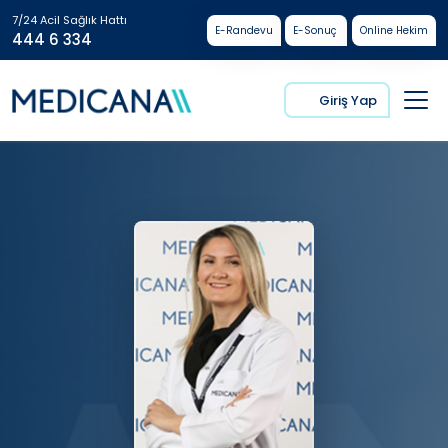
7/24 Acil Sağlık Hattı
E-Randevu
E-Sonuç
Online Hekim
444 6 334
Giriş Yap