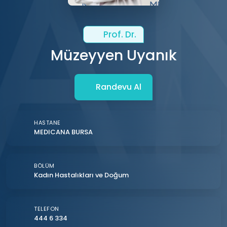
Prof. Dr.
Müzeyyen Uyanık
Randevu Al
HASTANE
MEDICANA BURSA
BÖLÜM
Kadın Hastalıkları ve Doğum
TELEFON
444 6 334