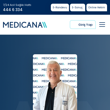
7/24 Acil Sağlık Hattı
E-Randevu
E-Sonuç
Online Hekim
444 6 334
Giriş Yap