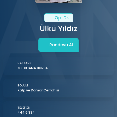
Op. Dr.
Ülkü Yıldız
Randevu Al
HASTANE
MEDICANA BURSA
BÖLÜM
Kalp ve Damar Cerrahisi
TELEFON
444 6 334