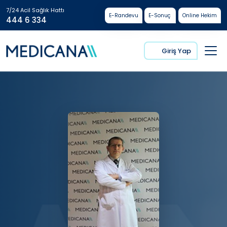
7/24 Acil Sağlık Hattı
E-Randevu
E-Sonuç
Online Hekim
444 6 334
Giriş Yap