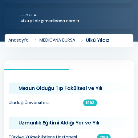
E-POSTA
ulku.yildiz@medicana.com.tr
Ülkü Yıldız
Anasayfa
MEDICANA BURSA
Mezun Olduğu Tıp Fakültesi ve Yılı
Uludağ Üniversitesi,
1993
Uzmanlık Eğitimi Aldığı Yer ve Yılı
Türkiye Yüksek İhtisas Hastanesi,
2001