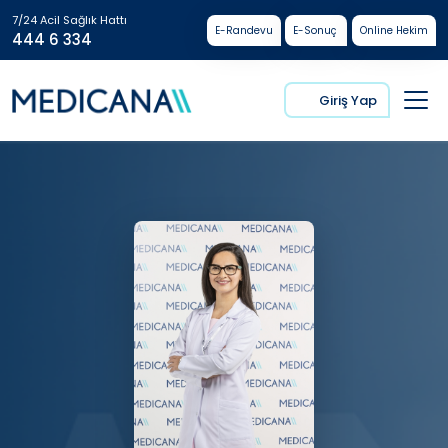
7/24 Acil Sağlık Hattı
E-Randevu
E-Sonuç
Online Hekim
444 6 334
Giriş Yap