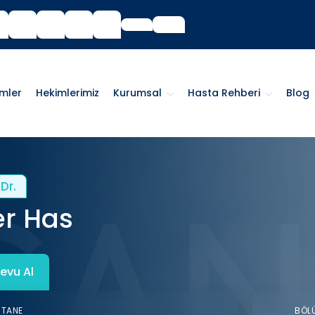
imler
Hekimlerimiz
Kurumsal
Hasta Rehberi
Blog
Dr.
r Has
evu Al
STANE
BÖL