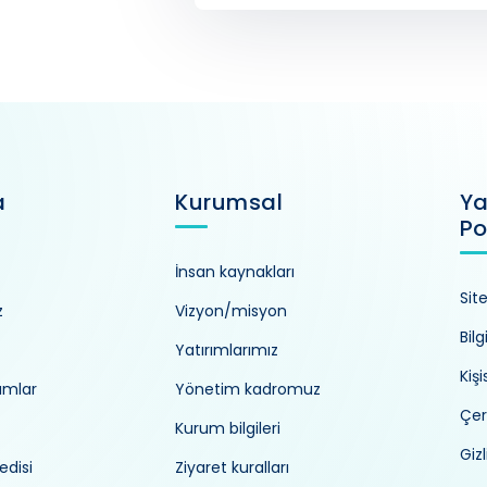
a
Kurumsal
Ya
Po
İnsan kaynakları
Sit
z
Vizyon/misyon
Bilg
Yatırımlarımız
Kiş
umlar
Yönetim kadromuz
Çer
Kurum bilgileri
Gizl
edisi
Ziyaret kuralları