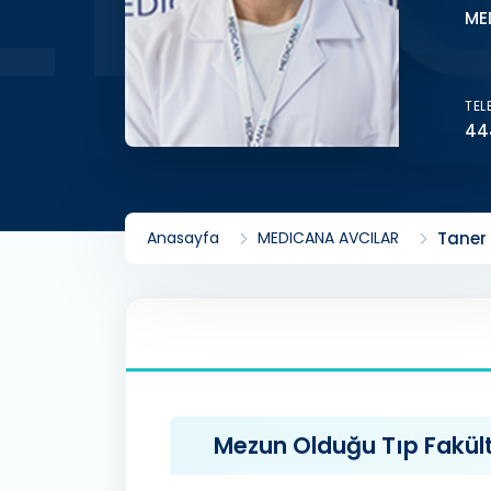
ME
TEL
44
Anasayfa
MEDICANA AVCILAR
Taner
Mezun Olduğu Tıp Fakülte