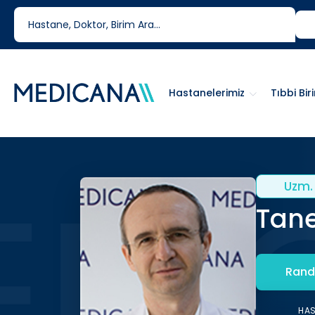
444 6 334
0850 460 6334
Hastanelerimiz
Tıbbi Bir
Uzm. 
Tane
Rand
HA