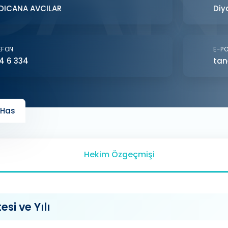
DICANA AVCILAR
Diy
EFON
E-P
4 6 334
tan
 Has
Hekim Özgeçmişi
si ve Yılı