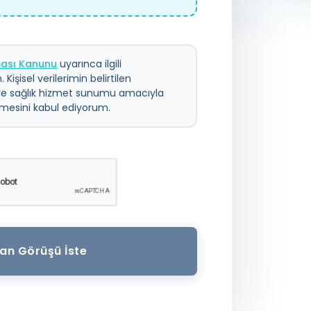
nması Kanunu
uyarınca ilgili
 Kişisel verilerimin belirtilen
ve sağlık hizmet sunumu amacıyla
ilmesini kabul ediyorum.
an Görüşü İste