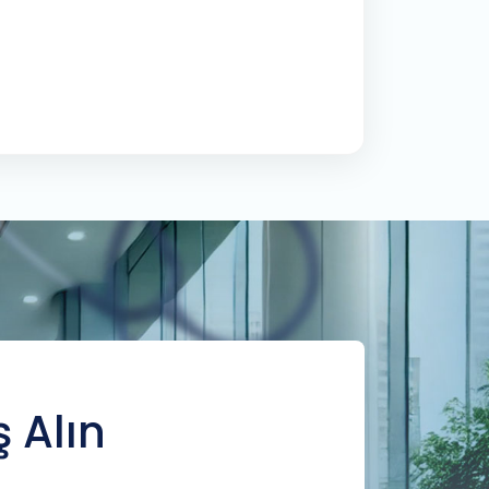
ş Alın