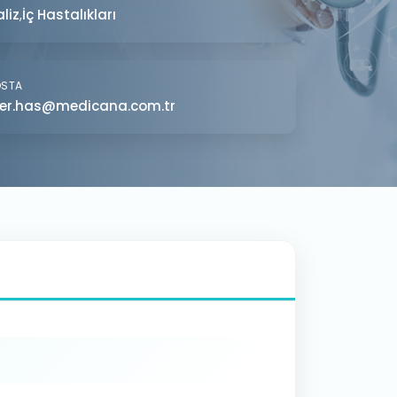
aliz
İç Hastalıkları
,
OSTA
er.has@medicana.com.tr