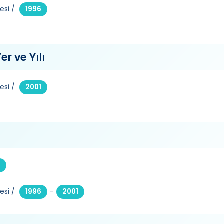
esi /
1996
er ve Yılı
esi /
2001
2
esi /
-
1996
2001