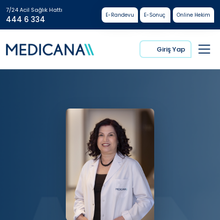
7/24 Acil Sağlık Hattı
E-Randevu
E-Sonuç
Online Hekim
444 6 334
Giriş Yap