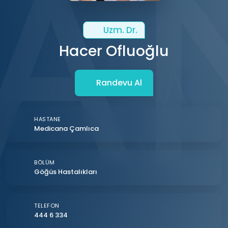
Uzm. Dr.
Hacer Ofluoğlu
Randevu Al
HASTANE
Medicana Çamlıca
BÖLÜM
Göğüs Hastalıkları
TELEFON
444 6 334