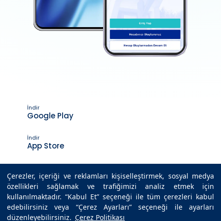
İndir
Google Play
İndir
App Store
Çerezler, içeriği ve reklamları kişiselleştirmek, sosyal medya
özellikleri sağlamak ve trafiğimizi analiz etmek için
Son Güncelleme Tarihi : 22.09.2025 20:54
kullanılmaktadır. “Kabul Et” seçeneği ile tüm çerezleri kabul
edebilirsiniz veya “Çerez Ayarları” seçeneği ile ayarları
düzenleyebilirsiniz.
Çerez Politikası