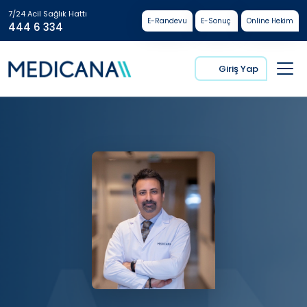
7/24 Acil Sağlık Hattı
E-Randevu
E-Sonuç
Online Hekim
444 6 334
Giriş Yap