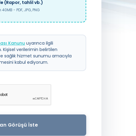
e (Rapor, tahlil vb.)
40MB - PDF, JPG, PNG
nması Kanunu
uyarınca ilgili
 Kişisel verilerimin belirtilen
ve sağlık hizmet sunumu amacıyla
ilmesini kabul ediyorum.
an Görüşü İste