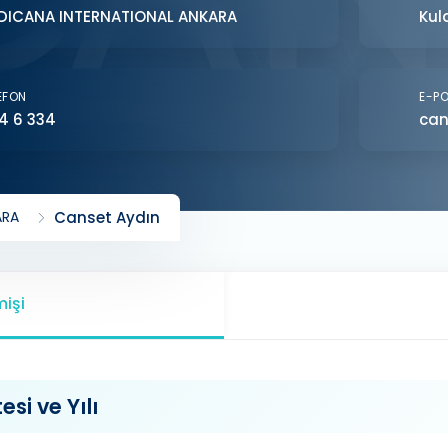
DICANA INTERNATIONAL ANKARA
Kul
EFON
E-P
4 6 334
can
ARA
Canset Aydın
işi
si ve Yılı