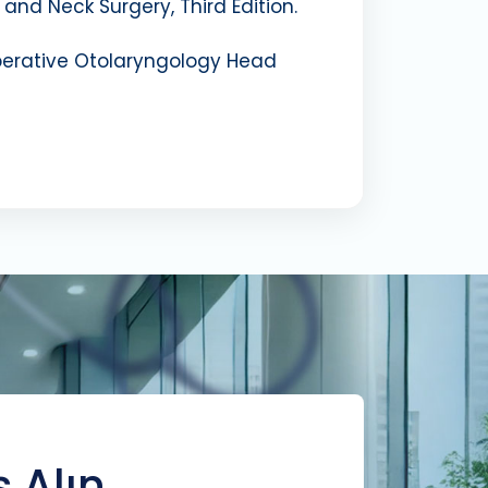
nd Neck Surgery, Third Edition.
Operative Otolaryngology Head
ş Alın