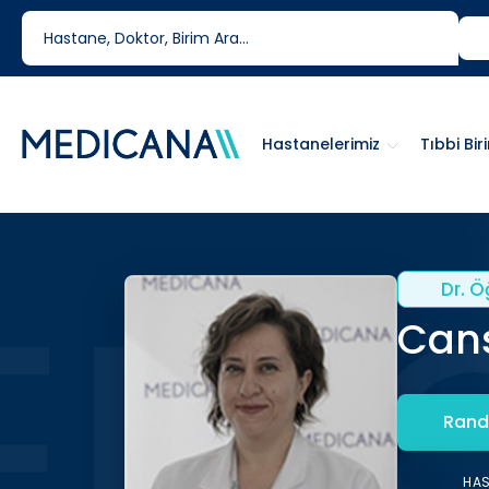
444 6 334
0850 460 6334
Hastanelerimiz
Tıbbi Bir
Dr. Ö
Cans
Rand
HA