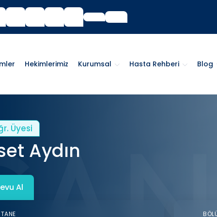
imler
Hekimlerimiz
Kurumsal
Hasta Rehberi
Blog
ğr. Üyesi
et Aydın
evu Al
STANE
BÖL