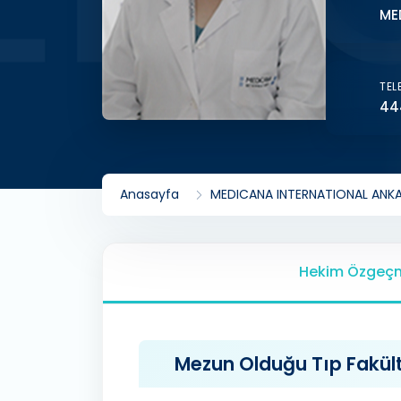
ME
TEL
44
Anasayfa
MEDICANA INTERNATIONAL ANK
Hekim Özgeçm
Mezun Olduğu Tıp Fakülte