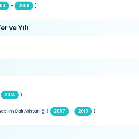
-
)
00
2006
er ve Yılı
)
2014
bilim Dalı Asistanlığı (
-
)
2007
2013