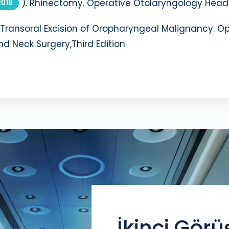
). Rhinectomy. Operative Otolaryngology Head a
2018
. Transoral Excision of Oropharyngeal Malignancy. 
nd Neck Surgery,Third Edition
İkinci Görü