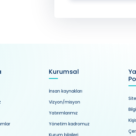
a
Kurumsal
Ya
Po
İnsan kaynakları
Sit
z
Vizyon/misyon
Bilg
Yatırımlarımız
Kiş
umlar
Yönetim kadromuz
Çer
Kurum bilgileri