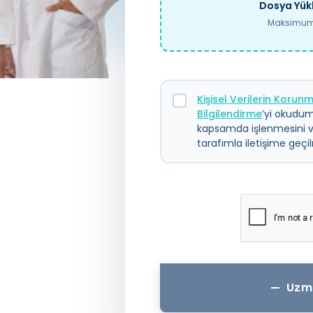
Dosya Yükl
Maksimum 
Kişisel Verilerin Koru
Bilgilendirme
’yi okudum.
kapsamda işlenmesini 
tarafımla iletişime geç
Uzm