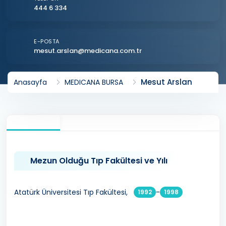
444 6 334
E-POSTA
mesut.arslan@medicana.com.tr
Mesut Arslan
Anasayfa
MEDICANA BURSA
Mezun Olduğu Tıp Fakültesi ve Yılı
Atatürk Üniversitesi Tıp Fakültesi,
-
1992
1998