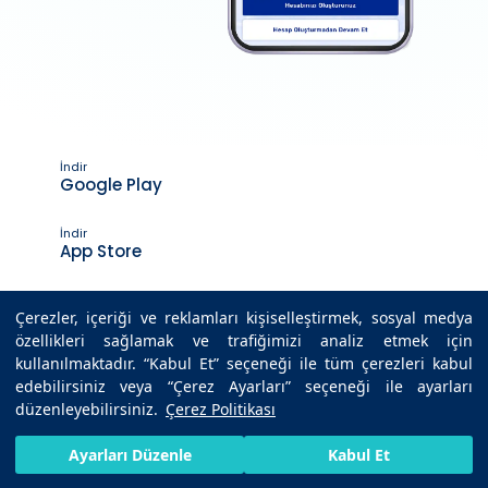
İndir
Google Play
İndir
App Store
Çerezler, içeriği ve reklamları kişiselleştirmek, sosyal medya
özellikleri sağlamak ve trafiğimizi analiz etmek için
Son Güncelleme Tarihi : 06.10.2025 16:45
kullanılmaktadır. “Kabul Et” seçeneği ile tüm çerezleri kabul
edebilirsiniz veya “Çerez Ayarları” seçeneği ile ayarları
düzenleyebilirsiniz.
Çerez Politikası
© 2025 Medicana Sağlık Grubu. Tüm hakları saklıdır.
HIZLI RANDEVU AL
SIZI ARAYALIM
BIZE ULAŞIN
Ayarları Düzenle
Kabul Et