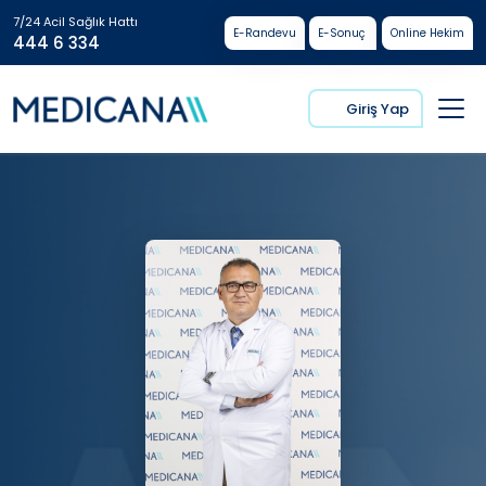
7/24 Acil Sağlık Hattı
E-Randevu
E-Sonuç
Online Hekim
444 6 334
Giriş Yap