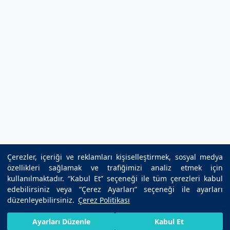
Çerezler, içeriği ve reklamları kişiselleştirmek, sosyal medya
özellikleri sağlamak ve trafiğimizi analiz etmek için
kullanılmaktadır. “Kabul Et” seçeneği ile tüm çerezleri kabul
edebilirsiniz veya “Çerez Ayarları” seçeneği ile ayarları
düzenleyebilirsiniz.
Çerez Politikası
HIZLI RANDEVU AL
SIZI ARAYALIM
BIZE ULAŞIN
Ayarları Düzenle
Kabul Et