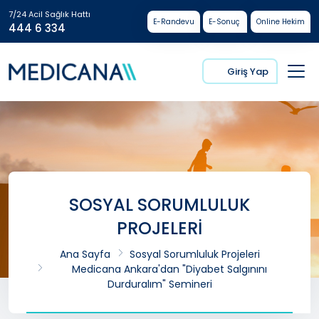
7/24 Acil Sağlık Hattı
E-Randevu
E-Sonuç
Online Hekim
444 6 334
Giriş Yap
SOSYAL SORUMLULUK
PROJELERİ
Ana Sayfa
Sosyal Sorumluluk Projeleri
Medicana Ankara'dan "Diyabet Salgınını
Durduralım" Semineri