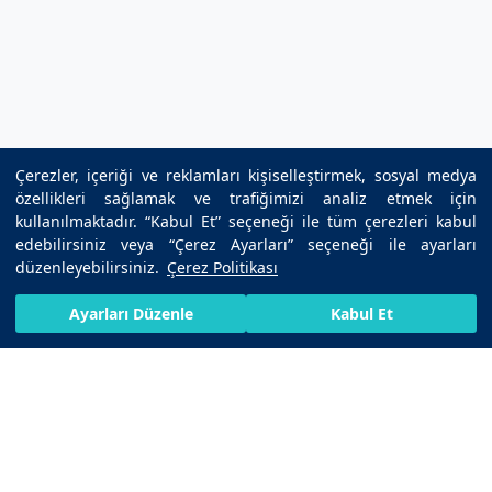
Çerezler, içeriği ve reklamları kişiselleştirmek, sosyal medya
özellikleri sağlamak ve trafiğimizi analiz etmek için
kullanılmaktadır. “Kabul Et” seçeneği ile tüm çerezleri kabul
edebilirsiniz veya “Çerez Ayarları” seçeneği ile ayarları
düzenleyebilirsiniz.
Çerez Politikası
HIZLI RANDEVU AL
SIZI ARAYALIM
BIZE ULAŞIN
Ayarları Düzenle
Kabul Et