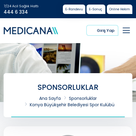
7/24 Acil Sağlık Hattı
E-Randevu
E-Sonuç
Online Hekim
444 6 334
Giriş Yap
SPONSORLUKLAR
Ana Sayfa
Sponsorluklar
Konya Büyükşehir Belediyesi Spor Kulübü