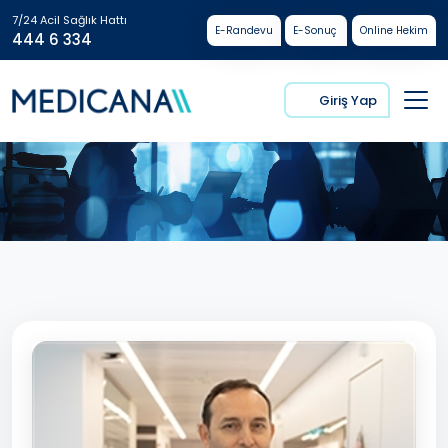
7/24 Acil Sağlık Hattı
E-Randevu
E-Sonuç
Online Hekim
444 6 334
Giriş Yap