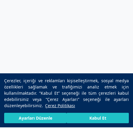
Çerezler, içeriği ve reklamları kişiselleştirmek, sosyal medya
özellikleri sağlamak ve trafiğimizi analiz etmek için
kullanılmaktadır. “Kabul Et” seçeneği ile tüm çerezleri kabul
edebilirsiniz veya “Çerez Ayarları” seçeneği ile ayarları
düzenleyebilirsiniz.
Çerez Politikası
HIZLI RANDEVU AL
SIZI ARAYALIM
BIZE ULAŞIN
Ayarları Düzenle
Kabul Et