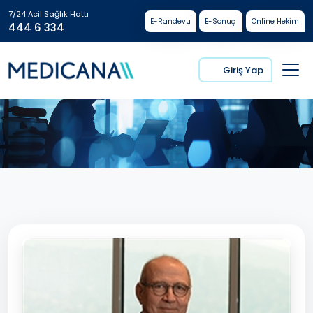
7/24 Acil Sağlık Hattı
E-Randevu
E-Sonuç
Online Hekim
444 6 334
Giriş Yap