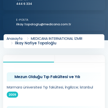
444 6 334
E-POSTA
ilkay.topaloglu@medicana.com.tr
Anasayfa
MEDICANA INTERNATIONAL İZMİR
İlkay Nafiye Topaloğlu
Mezun Olduğu Tıp Fakültesi ve Yılı
Marmara üniversitesi Tıp fakültesi, İngilizce; İstanbul
2009