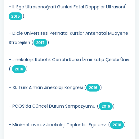
- II. Ege Ultrasonoğrafi Günleri Fetal Dopppler Ultrason(
)
2015
- Dicle Üniversitesi Perinatal Kurslar Antenatal Muayene
Stratejileri (
)
2017
- Jinekolojik Robotik Cerrahi Kursu İzmir katip Çelebi Üniv.
(
)
2016
- XI. Türk Alman Jinekoloji Kongresi (
)
2016
- PCOS’da Güncel Durum Sempozyumu (
)
2016
- Minimal İnvaziv Jinekoloji Toplantısı Ege ünv. (
)
2016