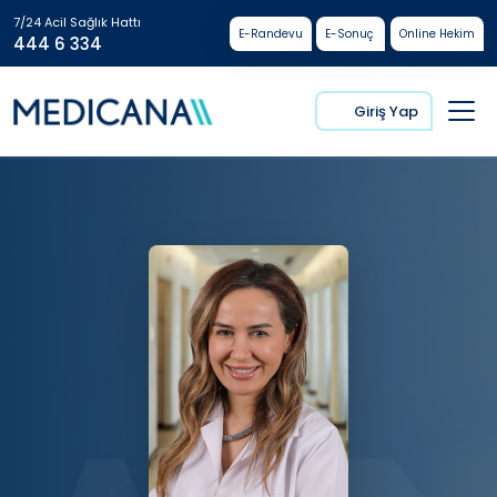
7/24 Acil Sağlık Hattı
E-Randevu
E-Sonuç
Online Hekim
444 6 334
Giriş Yap