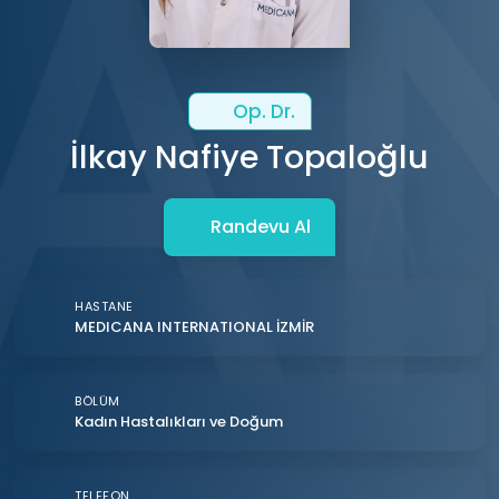
Op. Dr.
İlkay Nafiye Topaloğlu
Randevu Al
HASTANE
MEDICANA INTERNATIONAL İZMİR
BÖLÜM
Kadın Hastalıkları ve Doğum
TELEFON