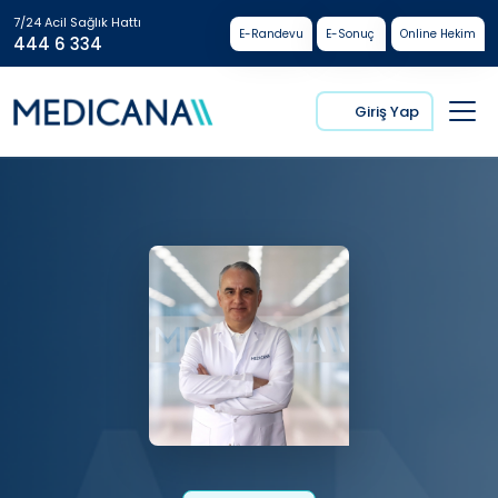
7/24 Acil Sağlık Hattı
E-Randevu
E-Sonuç
Online Hekim
444 6 334
Giriş Yap