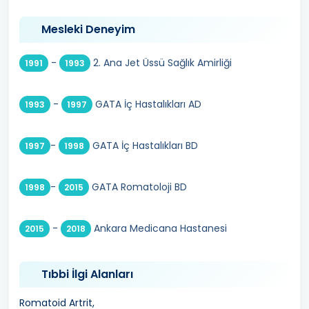
Mesleki Deneyim
-
2. Ana Jet Üssü Sağlık Amirliği
1991
1993
-
GATA İç Hastalıkları AD
1993
1997
-
GATA İç Hastalıkları BD
1997
1998
-
GATA Romatoloji BD
1998
2015
-
Ankara Medicana Hastanesi
2015
2018
Tıbbi İlgi Alanları
Romatoid Artrit,