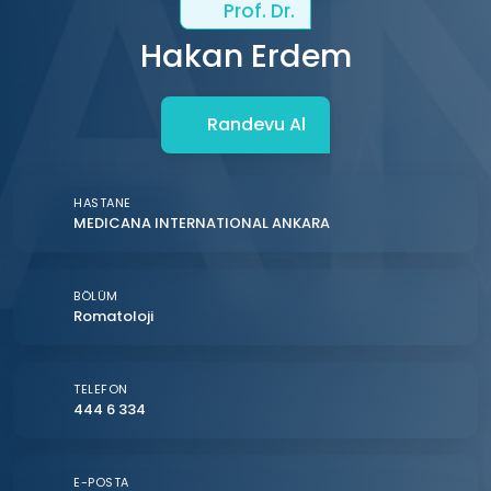
Prof. Dr.
Hakan Erdem
Randevu Al
HASTANE
MEDICANA INTERNATIONAL ANKARA
BÖLÜM
Romatoloji
TELEFON
444 6 334
E-POSTA