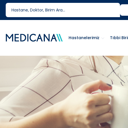
444 6 334
0850 460 6334
Hastanelerimiz
Tıbbi Bir