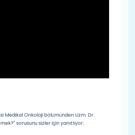
si Medikal Onkoloji bölümünden Uzm. Dr.
k?" sorusunu sizler için yanıtlıyor: