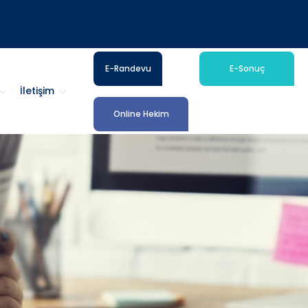
E-Randevu
E-Sonuç
İletişim
Online Hekim