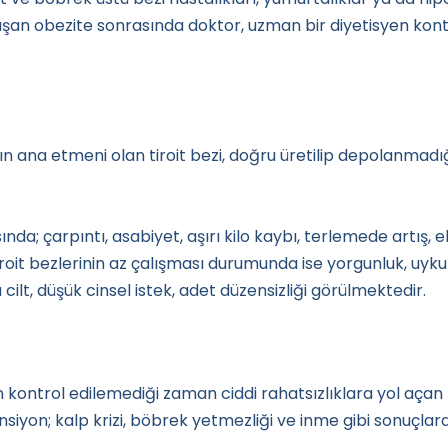
luşan obezite sonrasında doktor, uzman bir diyetisyen kon
n ana etmeni olan tiroit bezi, doğru üretilip depolanmad
nda; çarpıntı, asabiyet, aşırı kilo kaybı, terlemede artış, 
 Tiroit bezlerinin az çalışması durumunda ise yorgunluk, uy
cilt, düşük cinsel istek, adet düzensizliği görülmektedir.
kontrol edilemediği zaman ciddi rahatsızlıklara yol açan b
iyon; kalp krizi, böbrek yetmezliği ve inme gibi sonuçlara