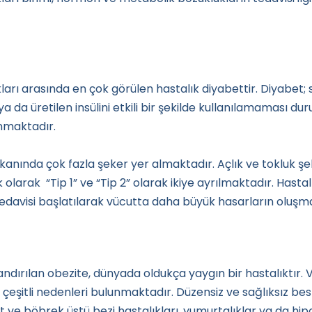
ları arasında en çok görülen hastalık diyabettir. Diyabet;
a da üretilen insülini etkili bir şekilde kullanılamaması d
unmaktadır.
 kanında çok fazla şeker yer almaktadır. Açlık ve tokluk 
olarak “Tip 1” ve “Tip 2” olarak ikiye ayrılmaktadır. Hastalı
 tedavisi başlatılarak vücutta daha büyük hasarların oluş
andırılan obezite, dünyada oldukça yaygın bir hastalıktır.
in çeşitli nedenleri bulunmaktadır. Düzensiz ve sağlıksız 
roit ve böbrek üstü bezi hastalıkları, yumurtalıklar ya da hi