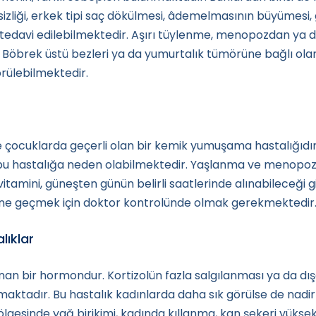
nsizliği, erkek tipi saç dökülmesi, âdemelmasının büyümesi
e tedavi edilebilmektedir. Aşırı tüylenme, menopozdan ya
 Böbrek üstü bezleri ya da yumurtalık tümörüne bağlı olar
örülebilmektedir.
se çocuklarda geçerli olan bir kemik yumuşama hastalığıdır
de bu hastalığa neden olabilmektedir. Yaşlanma ve menopoz
amini, güneşten günün belirli saatlerinde alınabileceği gib
ne geçmek için doktor kontrolünde olmak gerekmektedir
lıklar
nan bir hormondur. Kortizolün fazla salgılanması ya da dışa
ktadır. Bu hastalık kadınlarda daha sık görülse de nadir r
lgesinde yağ birikimi, kadında kıllanma, kan şekeri yüksekliğ