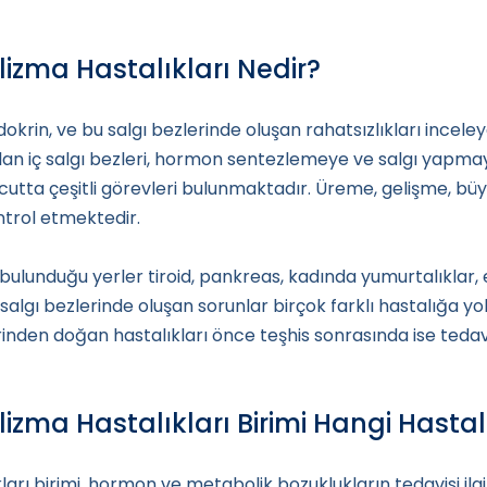
lizma Hastalıkları Nedir?
dokrin, ve bu salgı bezlerinde oluşan rahatsızlıkları inceley
 alan iç salgı bezleri, hormon sentezlemeye ve salgı yapma
cutta çeşitli görevleri bulunmaktadır. Üreme, gelişme, b
ntrol etmektedir.
 bulunduğu yerler tiroid, pankreas, kadında yumurtalıklar, 
 salgı bezlerinde oluşan sorunlar birçok farklı hastalığa y
rinden doğan hastalıkları önce teşhis sonrasında ise tedav
izma Hastalıkları Birimi Hangi Hasta
arı birimi, hormon ve metabolik bozuklukların tedavisi ilg