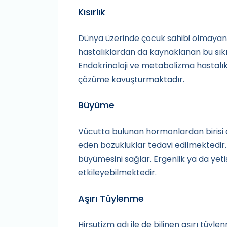
Kısırlık
Dünya üzerinde çocuk sahibi olmayan m
hastalıklardan da kaynaklanan bu sıkı
Endokrinoloji ve metabolizma hastalıkl
çözüme kavuşturmaktadır.
Büyüme
Vücutta bulunan hormonlardan biris
eden bozukluklar tedavi edilmektedir
büyümesini sağlar. Ergenlik ya da yetişk
etkileyebilmektedir.
Aşırı Tüylenme
Hirşutizm adı ile de bilinen aşırı tüy