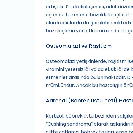
artışıdır. Ses kalınlaşması, adet düze
açan bu hormonal bozukluk ilaçlar il
alan kadınlarda da görülebilmektedir.
bazı ilaçların yan etkisi arasında da g
Osteomalazi ve Raşitizm
Osteomalazi yetişkinlerde, raşitizm i
vitamini yetersizliği ya da eksikliği 
etmenler arasında bulunmaktadır. D vit
mümkündür. Ancak bu hastalığın önü
Adrenal (Böbrek üstü bezi) Hasta
Kortizol, böbrek üstü bezinden salgıla
“Cushing sendromu” olarak adlandırılma
ciltte çatlama, böbrek taşları, ense bö