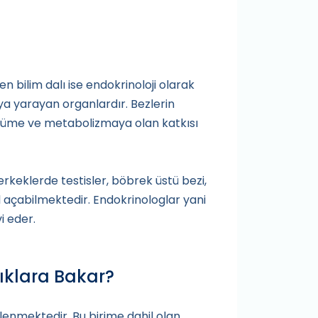
en bilim dalı ise endokrinoloji olarak
ya yarayan organlardır. Bezlerin
üyüme ve metabolizmaya olan katkısı
erkeklerde testisler, böbrek üstü bezi,
ol açabilmektedir. Endokrinologlar yani
i eder.
lıklara Bakar?
ilenmektedir. Bu birime dahil olan