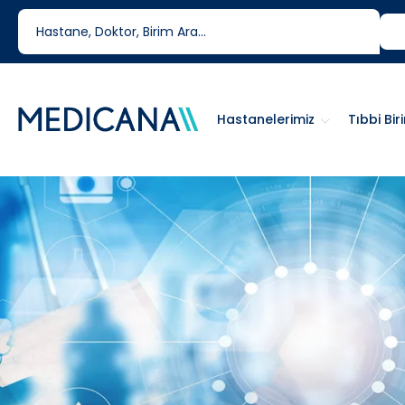
444 6 334
0850 460 6334
Hastanelerimiz
Tıbbi Bir