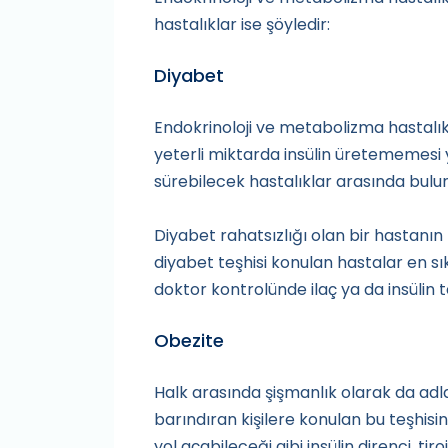
hastalıklar ise şöyledir:
Diyabet
Endokrinoloji ve metabolizma hastalık
yeterli miktarda insülin üretememesi y
sürebilecek hastalıklar arasında bul
Diyabet rahatsızlığı olan bir hastanın
diyabet teşhisi konulan hastalar en sık 
doktor kontrolünde ilaç ya da insülin
Obezite
Halk arasında şişmanlık olarak da adl
barındıran kişilere konulan bu teşhis
yol açabileceği gibi insülin direnci, ti