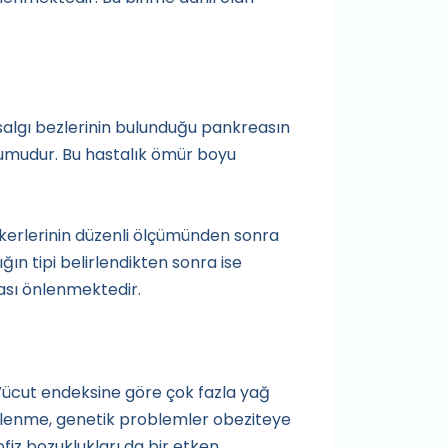
 salgı bezlerinin bulunduğu pankreasın
urumudur. Bu hastalık ömür boyu
şekerlerinin düzenli ölçümünden sonra
ğın tipi belirlendikten sonra ise
ması önlenmektedir.
 Vücut endeksine göre çok fazla yağ
beslenme, genetik problemler obeziteye
pofiz bozuklukları da bir etken