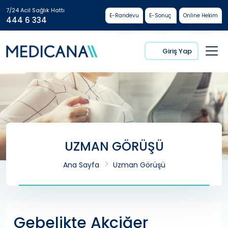
7/24 Acil Sağlık Hattı
E-Randevu
E-Sonuç
Online Hekim
444 6 334
Giriş Yap
UZMAN GÖRÜŞÜ
Ana Sayfa
Uzman Görüşü
Gebelikte Akciğer