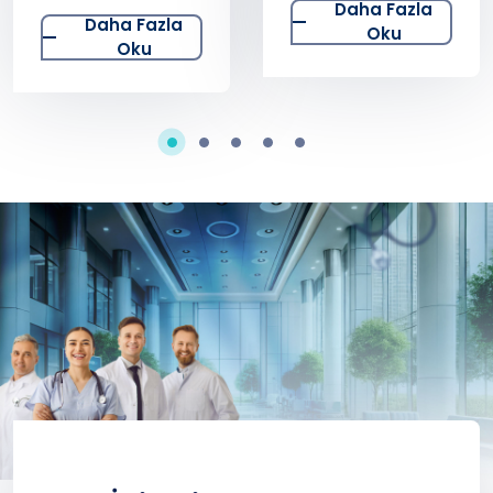
Erken Bulguları
Daha Fazla
Testleri
Daha Fazla
Oku
Nelerdir?
Yaptırmalı
Oku
mıyız?