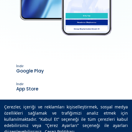
İndir
Google Play
İndir
App Store
Çerezler, içeriği ve reklamları kişiselleştirmek, sosyal medya
özellikleri sağlamak ve trafiğimizi analiz etmek için
Son Güncelleme Tarihi : 20.03.2025 13:05
kullanılmaktadır. “Kabul Et” seçeneği ile tüm çerezleri kabul
edebilirsiniz veya “Çerez Ayarları” seçeneği ile ayarları
düzenleyebilirsiniz.
Çerez Politikası