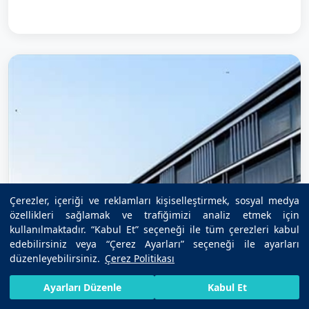
Çerezler, içeriği ve reklamları kişiselleştirmek, sosyal medya
özellikleri sağlamak ve trafiğimizi analiz etmek için
kullanılmaktadır. “Kabul Et” seçeneği ile tüm çerezleri kabul
edebilirsiniz veya “Çerez Ayarları” seçeneği ile ayarları
düzenleyebilirsiniz.
Çerez Politikası
HIZLI RANDEVU AL
SIZI ARAYALIM
BIZE ULAŞIN
Ayarları Düzenle
Kabul Et