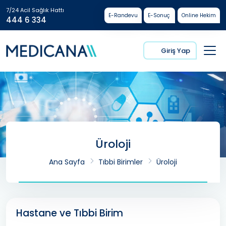
7/24 Acil Sağlık Hattı
E-Randevu
E-Sonuç
Online Hekim
444 6 334
Giriş Yap
Üroloji
Ana Sayfa
Tıbbi Birimler
Üroloji
Hastane ve Tıbbi Birim