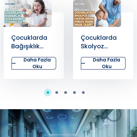
Çocuklarda
Çocuklarda
Bağışıklık
Skolyoz
Güçlendirici
Hastalığının
Daha Fazla
Daha Fazla
Vitaminler
Erken Tanısı
Oku
Oku
Nelerdir?
Nasıl Olur?