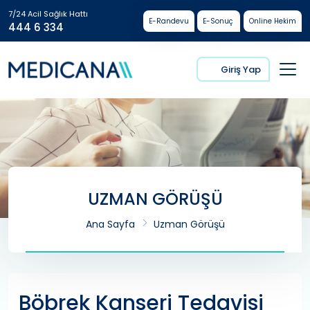
7/24 Acil Sağlık Hattı
E-Randevu
E-Sonuç
Online Hekim
444 6 334
Giriş Yap
UZMAN GÖRÜŞÜ
Ana Sayfa
Uzman Görüşü
Böbrek Kanseri Tedavisi