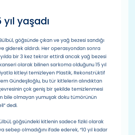
 yıl yaşadı
Bülbül, göğsünde çıkan ve yağ bezesi sandığı
ye giderek aldırdı. Her operasyondan sonra
yılda bir 3 kez tekrar ettirdi ancak yağ bezesi
kanseri olarak bilinen sarkoma olduğunu 15 yıl
atla kitleyi temizleyen Plastik, Rekonstrüktif
em Gündeşlioğlu, bu tür kitlelerin alındıktan
evresinin çok geniş bir şekilde temizlenmesi
ntim bile olmayan yumuşak doku tümörünün
i” dedi.
lbül, göğsündeki kitlenin sadece fiziki olarak
ıya sebep olmadığını ifade ederek, “10 yıl kadar