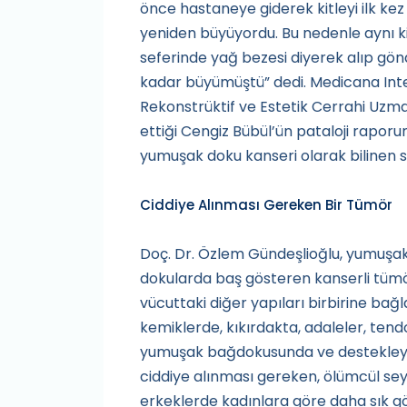
önce hastaneye giderek kitleyi ilk kez
yeniden büyüyordu. Bu nedenle aynı kit
seferinde yağ bezesi diyerek alıp gön
kadar büyümüştü” dedi. Medicana Inter
Rekonstrüktif ve Estetik Cerrahi Uz
ettiği Cengiz Bübül’ün pataloji raporu
yumuşak doku kanseri olarak bilinen 
Ciddiye Alınması Gereken Bir Tümör
Doç. Dr. Özlem Gündeşlioğlu, yumuşa
dokularda baş gösteren kanserli tümö
vücuttaki diğer yapıları birbirine bağl
kemiklerde, kıkırdakta, adaleler, tend
yumuşak bağdokusunda ve destekleyici
ciddiye alınması gereken, ölümcül se
erkeklerde kadınlara göre daha sık gö