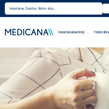
444 6 334
0850 460 6334
Hastanelerimiz
Tıbbi Bir