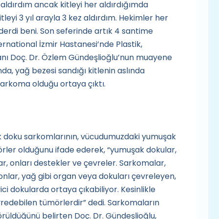
 aldırdım ancak kitleyi her aldırdığımda
leyi 3 yıl arayla 3 kez aldırdım. Hekimler her
derdi beni. Son seferinde artık 4 santime
national İzmir Hastanesi’nde Plastik,
manı Doç. Dr. Özlem Gündeşlioğlu’nun muayene
nda, yağ bezesi sandığı kitlenin aslında
sarkoma olduğu ortaya çıktı.
k doku sarkomlarının, vücudumuzdaki yumuşak
rler olduğunu ifade ederek, “yumuşak dokular,
ar, onları destekler ve çevreler. Sarkomalar,
onlar, yağ gibi organ veya dokuları çevreleyen,
 dokularda ortaya çıkabiliyor. Kesinlikle
yredebilen tümörlerdir” dedi. Sarkomaların
rüldüğünü belirten Doç. Dr. Gündeşlioğlu,