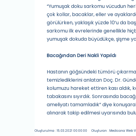
“Yumuşak doku sarkomu vücudun herhan
çok kollar, bacaklar, eller ve ayaklard
görülürken, yaklaşık yüzde 10’u da ba
sarkomu ilk evrelerinde genellikle hi
yumuşak dokuda büyüdükçe, şişme ya 
Bacağından Deri Nakli Yapıldı
Hastanın göğsündeki tümörü çıkarmak 
temizlediklerini anlatan Doç. Dr. Gün
kolumuzu hareket ettiren kası aldık, k
tabakasını sıyırdık. Sonrasında baca
ameliyatı tamamladık” diye konuşarak, 
alınarak takip edilmesi uyarısında bul
Oluşturulma : 15.03.2021 00:00:00
Oluşturan : Medicana Web V