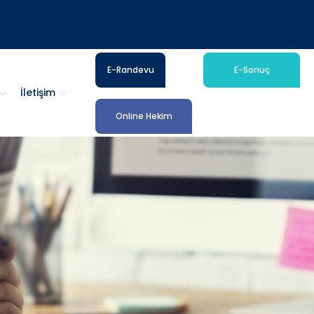
E-Randevu
E-Sonuç
İletişim
Online Hekim