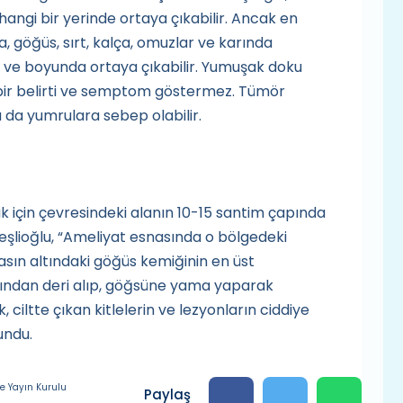
gi bir yerinde ortaya çıkabilir. Ancak en
a, göğüs, sırt, kalça, omuzlar ve karında
ş ve boyunda ortaya çıkabilir. Yumuşak doku
çbir belirti ve semptom göstermez. Tümör
da yumrulara sebep olabilir.
için çevresindeki alanın 10-15 santim çapında
deşlioğlu, “Ameliyat esnasında o bölgedeki
asın altındaki göğüs kemiğinin en üst
ğından deri alıp, göğsüne yama yaparak
ciltte çıkan kitlelerin ve lezyonların ciddiye
undu.
e Yayın Kurulu
Paylaş