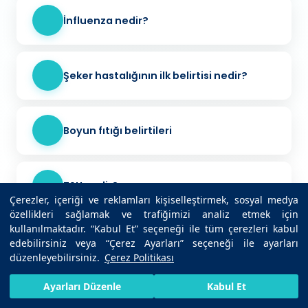
İnfluenza nedir?
Şeker hastalığının ilk belirtisi nedir?
Boyun fıtığı belirtileri
TSH nedir?
Çerezler, içeriği ve reklamları kişiselleştirmek, sosyal medya
özellikleri sağlamak ve trafiğimizi analiz etmek için
kullanılmaktadır. “Kabul Et” seçeneği ile tüm çerezleri kabul
edebilirsiniz veya “Çerez Ayarları” seçeneği ile ayarları
düzenleyebilirsiniz.
Çerez Politikası
HIZLI RANDEVU AL
SIZI ARAYALIM
BIZE ULAŞIN
Ayarları Düzenle
Kabul Et