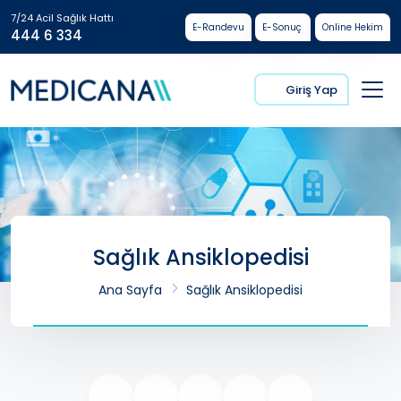
7/24 Acil Sağlık Hattı
E-Randevu
E-Sonuç
Online Hekim
444 6 334
Giriş Yap
Sağlık Ansiklopedisi
Ana Sayfa
Sağlık Ansiklopedisi