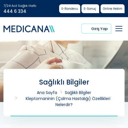
7/24 Acil Sağlık Hattı
E-Randevu
E-Sonuç
Online Hekim
444 6 334
Giriş Yap
Sağlıklı Bilgiler
Ana Sayfa
Sağlıklı Bilgiler
Kleptomaninin (Çalma Hastalığı) Özellikleri
Nelerdir?