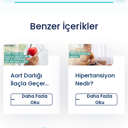
Benzer İçerikler
Aort Darlığı
Hipertansiyon
İlaçla Geçer
Nedir?
mi? TAVI &
Daha Fazla
Daha Fazla
Cerrahi Seçimi
Oku
Oku
Nasıldır?