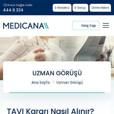
7/24 Acil Sağlık Hattı
E-Randevu
E-Sonuç
Online Hekim
444 6 334
Giriş Yap
UZMAN GÖRÜŞÜ
Ana Sayfa
Uzman Görüşü
TAVI Kararı Nasıl Alınır?