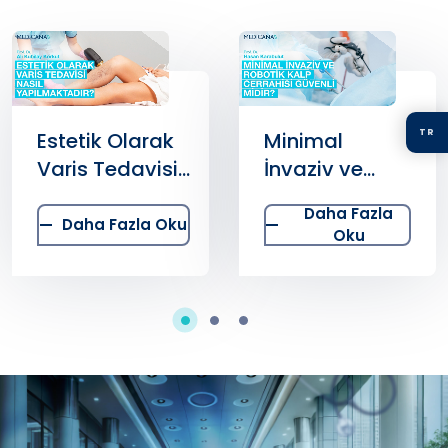
TR
Estetik Olarak
Minimal
Varis Tedavisi
İnvaziv ve
Nasıl
Robotik Kalp
Daha Fazla
Yapılmaktadır?
Cerrahisi
Daha Fazla Oku
Oku
Güvenli midir?