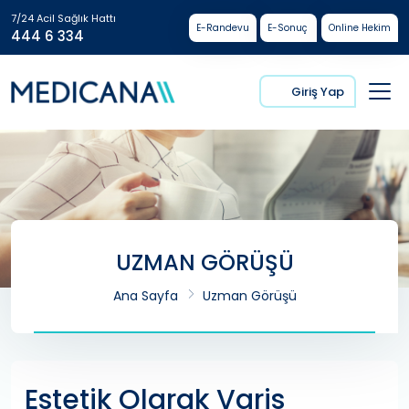
7/24 Acil Sağlık Hattı
E-Randevu
E-Sonuç
Online Hekim
444 6 334
Giriş Yap
UZMAN GÖRÜŞÜ
Ana Sayfa
Uzman Görüşü
Estetik Olarak Varis