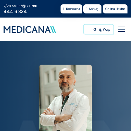
7/24 Acil Sağlık Hattı
E-Randevu
E-Sonuç
Online Hekim
444 6 334
Giriş Yap