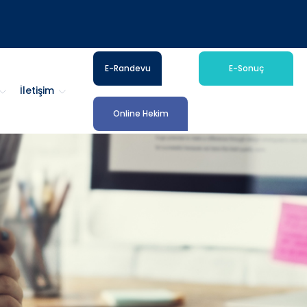
E-Randevu
E-Sonuç
İletişim
Online Hekim