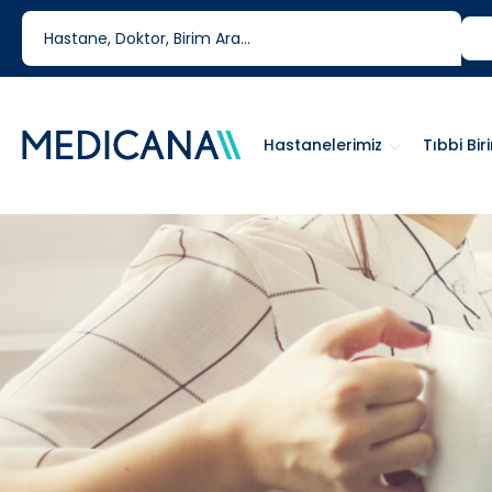
444 6 334
0850 460 6334
Hastanelerimiz
Tıbbi Bir