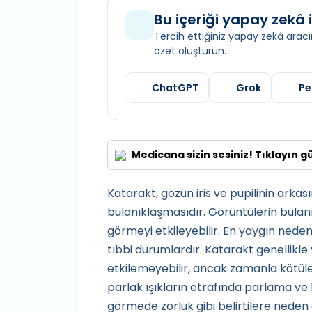
Bu içeriği yapay zekâ i
Tercih ettiğiniz yapay zekâ aracın
özet oluşturun.
ChatGPT
Grok
Pe
Medicana sizin sesiniz! Tıklayın g
Katarakt, gözün iris ve pupilinin ark
bulanıklaşmasıdır. Görüntülerin bula
görmeyi etkileyebilir. En yaygın nede
tıbbi durumlardır. Katarakt genellikl
etkilemeyebilir, ancak zamanla kötüle
parlak ışıkların etrafında parlama ve 
görmede zorluk gibi belirtilere neden 