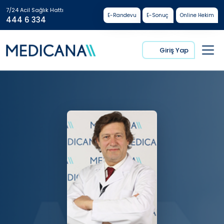
7/24 Acil Sağlık Hattı
E-Randevu
E-Sonuç
Online Hekim
444 6 334
Giriş Yap