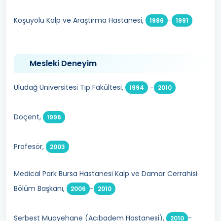
Koşuyolu Kalp ve Araştırma Hastanesi,
-
1986
1991
Mesleki Deneyim
Uludağ Üniversitesi Tıp Fakültesi,
-
1994
2010
Doçent,
1996
Profesör,
2003
Medical Park Bursa Hastanesi Kalp ve Damar Cerrahisi
Bölüm Başkanı,
-
2006
2010
Serbest Muayehane (Acıbadem Hastanesi),
-
2010