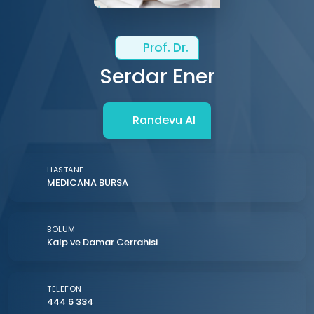
Prof. Dr.
Serdar Ener
Randevu Al
HASTANE
MEDICANA BURSA
BÖLÜM
Kalp ve Damar Cerrahisi
TELEFON
444 6 334