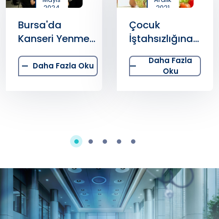
2024
2021
Bursa'da
Çocuk
Kanseri Yenme
İştahsızlığına
Umutlarını
Multidisipliner
Daha Fazla
Sanatla
Yaklaşım Şart!
Daha Fazla Oku
Oku
Şekillendiriyorlar