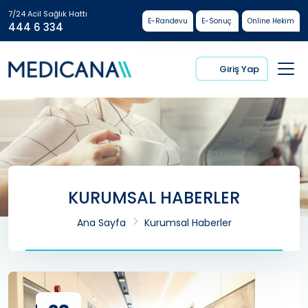
7/24 Acil Sağlık Hattı
E-Randevu
E-Sonuç
Online Hekim
444 6 334
Giriş Yap
KURUMSAL HABERLER
Ana Sayfa
Kurumsal Haberler