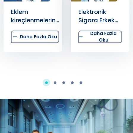
2021
2024
Eklem
Elektronik
kireçlenmelerine
Sigara Erkek
doğal zengin
Kısırlığına
Daha Fazla
serum tedavisi
Neden Olabilir
Daha Fazla Oku
Oku