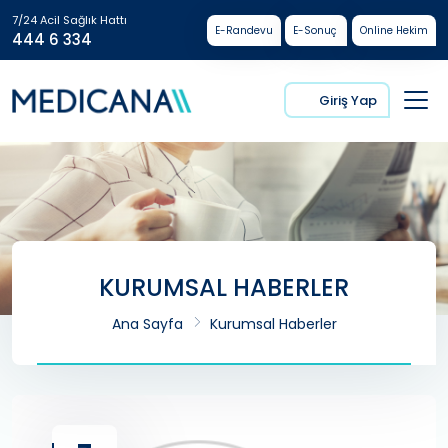
7/24 Acil Sağlık Hattı
E-Randevu
E-Sonuç
Online Hekim
444 6 334
Giriş Yap
KURUMSAL HABERLER
Ana Sayfa
Kurumsal Haberler