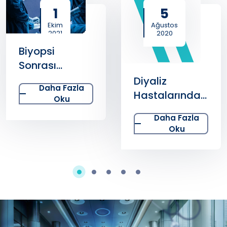
1
5
Ekim
Ağustos
2021
2020
Biyopsi
Sonrası
Enfeksiyon
Diyaliz
Daha Fazla
Hastalıkları Sık
Hastalarında
Oku
Görülür Mü?
En Sık Görülen
Daha Fazla
Enfeksiyonlar
Oku
Hangileridir?