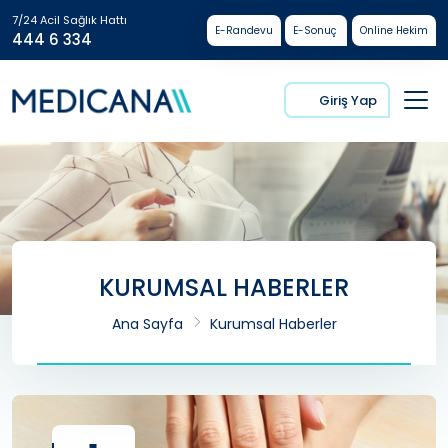
7/24 Acil Sağlık Hattı
E-Randevu
E-Sonuç
Online Hekim
444 6 334
Giriş Yap
KURUMSAL HABERLER
Ana Sayfa
Kurumsal Haberler