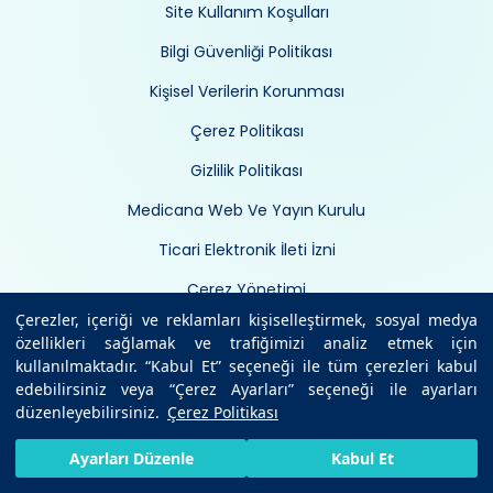
Site Kullanım Koşulları
Bilgi Güvenliği Politikası
Kişisel Verilerin Korunması
Çerez Politikası
Gizlilik Politikası
Medicana Web Ve Yayın Kurulu
Ticari Elektronik İleti İzni
Çerez Yönetimi
Çerezler, içeriği ve reklamları kişiselleştirmek, sosyal medya
özellikleri sağlamak ve trafiğimizi analiz etmek için
kullanılmaktadır. “Kabul Et” seçeneği ile tüm çerezleri kabul
edebilirsiniz veya “Çerez Ayarları” seçeneği ile ayarları
düzenleyebilirsiniz.
Çerez Politikası
HIZLI RANDEVU AL
SIZI ARAYALIM
BIZE ULAŞIN
Ayarları Düzenle
Kabul Et