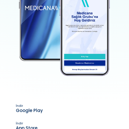
İndir
Google Play
İndir
App Store