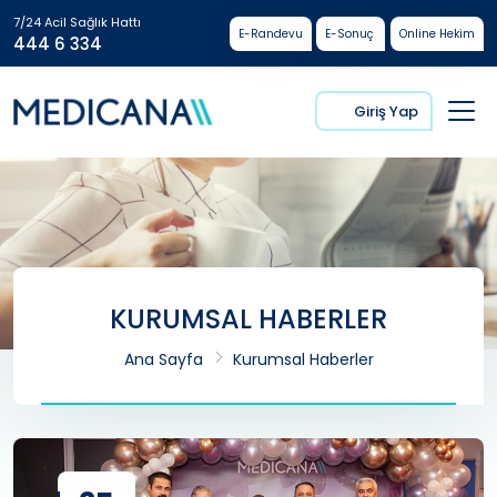
7/24 Acil Sağlık Hattı
E-Randevu
E-Sonuç
Online Hekim
444 6 334
Giriş Yap
KURUMSAL HABERLER
Ana Sayfa
Kurumsal Haberler