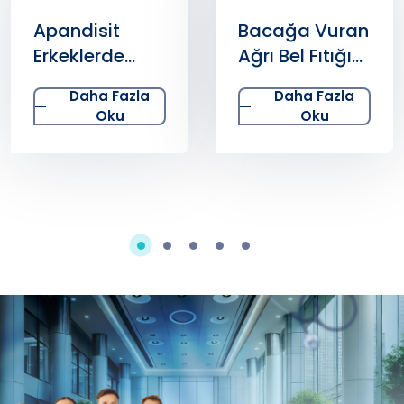
Apandisit
Bacağa Vuran
Erkeklerde
Ağrı Bel Fıtığı
Daha Sık
Habercisi
Daha Fazla
Daha Fazla
Görülebiliyor
Olabilir
Oku
Oku