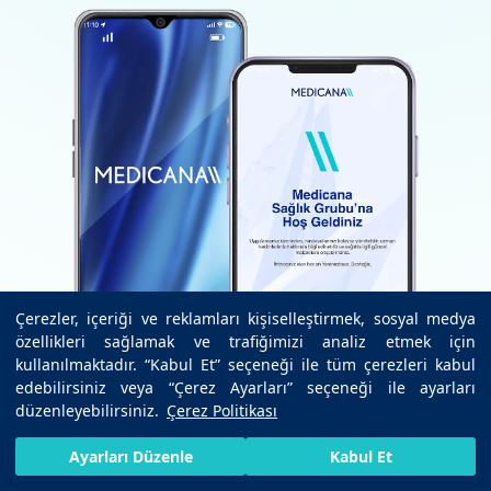
Çerezler, içeriği ve reklamları kişiselleştirmek, sosyal medya
özellikleri sağlamak ve trafiğimizi analiz etmek için
kullanılmaktadır. “Kabul Et” seçeneği ile tüm çerezleri kabul
edebilirsiniz veya “Çerez Ayarları” seçeneği ile ayarları
düzenleyebilirsiniz.
Çerez Politikası
HIZLI RANDEVU AL
SIZI ARAYALIM
BIZE ULAŞIN
Ayarları Düzenle
Kabul Et