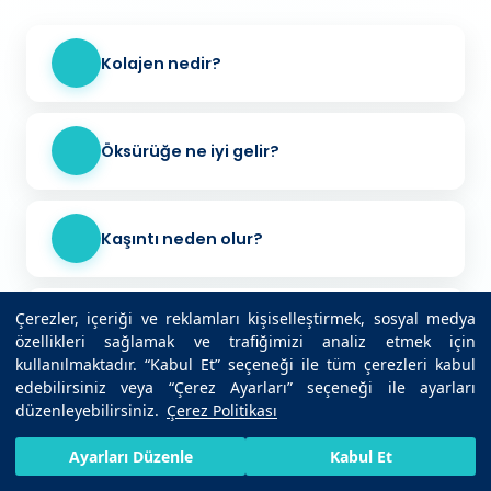
Kolajen nedir?
Öksürüğe ne iyi gelir?
Kaşıntı neden olur?
Çerezler, içeriği ve reklamları kişiselleştirmek, sosyal medya
Trigliserid nedir?
özellikleri sağlamak ve trafiğimizi analiz etmek için
kullanılmaktadır. “Kabul Et” seçeneği ile tüm çerezleri kabul
edebilirsiniz veya “Çerez Ayarları” seçeneği ile ayarları
düzenleyebilirsiniz.
Çerez Politikası
Kulak ağrısına ne iyi gelir?
HIZLI RANDEVU AL
SIZI ARAYALIM
BIZE ULAŞIN
Ayarları Düzenle
Kabul Et