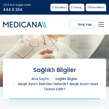
7/24 Acil Sağlık Hattı
E-Randevu
E-Sonuç
Online Hekim
444 6 334
Giriş Yap
Sağlıklı Bilgiler
Ana Sayfa
Sağlıklı Bilgiler
Alerjik Astım Belirtileri Nelerdir? Alerjik Astım Nasıl
Tedavi Edilir?