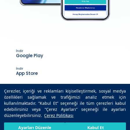
İndir
Google Play
İndir
App Store
Çerezler, içeriği ve reklamları kişiselleştirmek, sosyal medya
özellikleri sağlamak ve trafiğimizi analiz etmek için
Son Güncelleme Tarihi : 01.02.2021 17:01
kullanılmaktadır. “Kabul Et” seçeneği ile tüm çerezleri kabul
edebilirsiniz veya “Çerez Ayarları” seçeneği ile ayarları
düzenleyebilirsiniz.
Çerez Politikası
© 2025 Medicana Sağlık Grubu. Tüm hakları saklıdır.
HIZLI RANDEVU AL
SIZI ARAYALIM
BIZE ULAŞIN
Ayarları Düzenle
Kabul Et