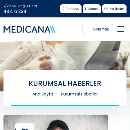
7/24 Acil Sağlık Hattı
E-Randevu
E-Sonuç
Online Hekim
444 6 334
Giriş Yap
KURUMSAL HABERLER
Ana Sayfa
Kurumsal Haberler