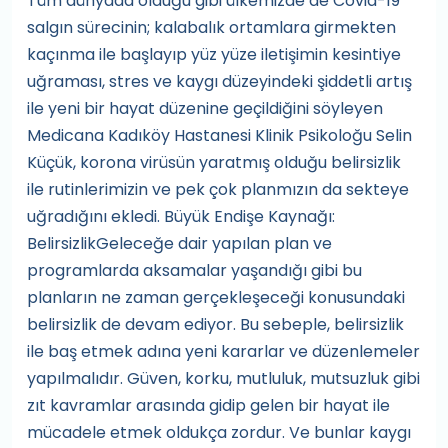
Tüm dünyada olduğu gibi ülkemizde de Covid-19
salgın sürecinin; kalabalık ortamlara girmekten
kaçınma ile başlayıp yüz yüze iletişimin kesintiye
uğraması, stres ve kaygı düzeyindeki şiddetli artış
ile yeni bir hayat düzenine geçildiğini söyleyen
Medicana Kadıköy Hastanesi Klinik Psikoloğu Selin
Küçük, korona virüsün yaratmış olduğu belirsizlik
ile rutinlerimizin ve pek çok planmızın da sekteye
uğradığını ekledi. Büyük Endişe Kaynağı:
BelirsizlikGeleceğe dair yapılan plan ve
programlarda aksamalar yaşandığı gibi bu
planların ne zaman gerçekleşeceği konusundaki
belirsizlik de devam ediyor. Bu sebeple, belirsizlik
ile baş etmek adına yeni kararlar ve düzenlemeler
yapılmalıdır. Güven, korku, mutluluk, mutsuzluk gibi
zıt kavramlar arasında gidip gelen bir hayat ile
mücadele etmek oldukça zordur. Ve bunlar kaygı