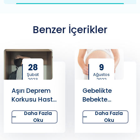
Benzer İçerikler
28
9
Şubat
Ağustos
2023
2022
Aşırı Deprem
Gebelikte
Korkusu Hasta
Bebekte
Ediyor !
Anomali
Daha Fazla
Daha Fazla
Riskine Dikkat!
Oku
Oku