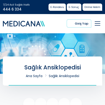
7/24 Acil Sağlık Hattı
E-Randevu
E-Sonuç
Online Hekim
444 6 334
Giriş Yap
Sağlık Ansiklopedisi
Ana Sayfa
Sağlık Ansiklopedisi