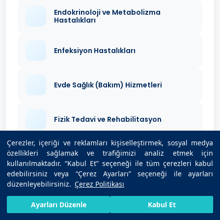
Endokrinoloji ve Metabolizma
Hastalıkları
Enfeksiyon Hastalıkları
Evde Sağlık (Bakım) Hizmetleri
Fizik Tedavi ve Rehabilitasyon
Çerezler, içeriği ve reklamları kişiselleştirmek, sosyal medya
özellikleri sağlamak ve trafiğimizi analiz etmek için
Gastroenteroloji
kullanılmaktadır. “Kabul Et” seçeneği ile tüm çerezleri kabul
edebilirsiniz veya “Çerez Ayarları” seçeneği ile ayarları
düzenleyebilirsiniz.
Çerez Politikası
Genel Cerrahi
HIZLI RANDEVU AL
SIZI ARAYALIM
BIZE ULAŞIN
Ayarları Düzenle
Kabul Et