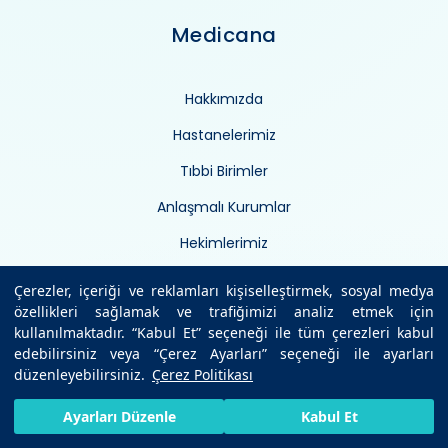
Medicana
Hakkımızda
Hastanelerimiz
Tıbbi Birimler
Anlaşmalı Kurumlar
Hekimlerimiz
Sağlık Ansiklopedisi
Çerezler, içeriği ve reklamları kişiselleştirmek, sosyal medya
özellikleri sağlamak ve trafiğimizi analiz etmek için
Sağlıklı Bilgiler
kullanılmaktadır. “Kabul Et” seçeneği ile tüm çerezleri kabul
Medikal Teknolojiler
edebilirsiniz veya “Çerez Ayarları” seçeneği ile ayarları
düzenleyebilirsiniz.
Çerez Politikası
Uzman Görüşü
HIZLI RANDEVU AL
SIZI ARAYALIM
BIZE ULAŞIN
Ayarları Düzenle
Kabul Et
Kurumsal Haberler