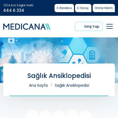
7/24 Acil Sağlık Hattı
E-Randevu
E-Sonuç
Online Hekim
444 6 334
Giriş Yap
Sağlık Ansiklopedisi
Ana Sayfa
Sağlık Ansiklopedisi