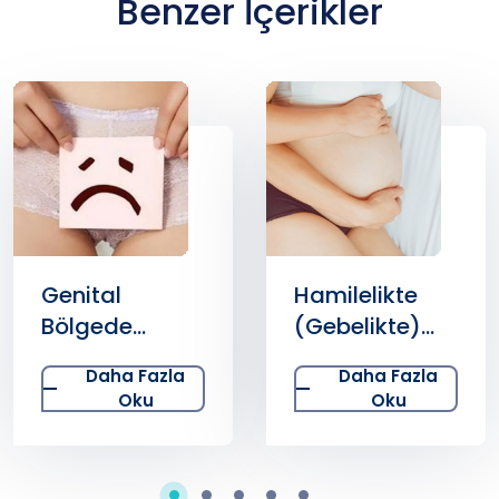
Benzer İçerikler
Hamilelikte
Kadınlarda
(Gebelikte)
Göğüste Ağrı
Cinsellik
ve Şişkinlik
Daha Fazla
Daha Fazla
Oku
Oku