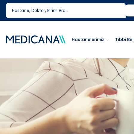
444 6 334
0850 460 6334
Hastanelerimiz
Tıbbi Bir