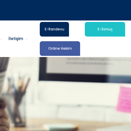
E-Randevu
E-Sonuç
İletişim
Online Hekim