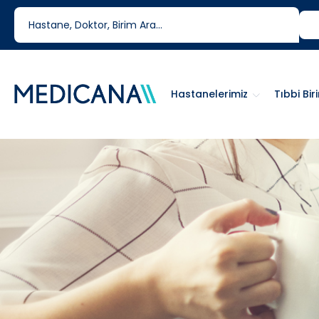
444 6 334
0850 460 6334
Hastanelerimiz
Tıbbi Bir