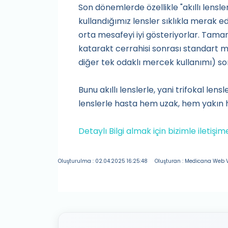
Son dönemlerde özellikle "akıllı lensle
kullandığımız lensler sıklıkla merak edi
orta mesafeyi iyi gösteriyorlar. Tama
katarakt cerrahisi sonrası standart mo
diğer tek odaklı mercek kullanımı) so
Bunu akıllı lenslerle, yani trifokal len
lenslerle hasta hem uzak, hem yakın h
Detaylı Bilgi almak için bizimle iletişi
Oluşturulma : 02.04.2025 16:25:48
Oluşturan : Medicana Web V