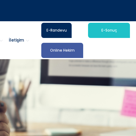
E-Randevu
E-Sonuç
İletişim
Online Hekim