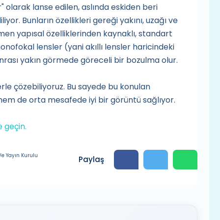
r" olarak lanse edilen, aslında eskiden beri
liyor. Bunların özellikleri gereği yakını, uzağı ve
men yapısal özelliklerinden kaynaklı, standart
nofokal lensler (yani akıllı lensler haricindeki
nrası yakın görmede göreceli bir bozulma olur.
slerle çözebiliyoruz. Bu sayede bu konulan
em de orta mesafede iyi bir görüntü sağlıyor.
me geçin.
e Yayın Kurulu
Paylaş