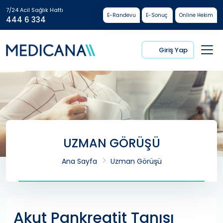
7/24 Acil Sağlık Hattı
E-Randevu
E-Sonuç
Online Hekim
444 6 334
Giriş Yap
UZMAN GÖRÜŞÜ
Ana Sayfa
Uzman Görüşü
Akut Pankreatit Tanısı