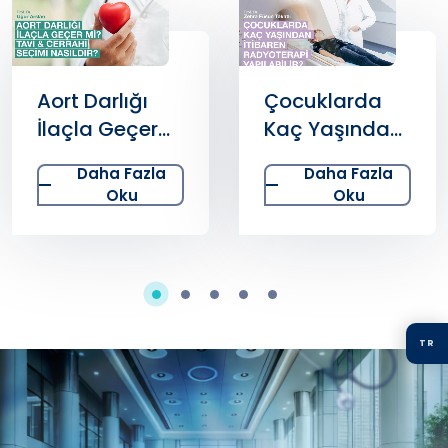
Aort Darlığı
Çocuklarda
İlaçla Geçer
Kaç Yaşından
mi? TAVI &
İtibaren
Daha Fazla
Daha Fazla
Cerrahi Seçimi
Radyoterapi
Oku
Oku
Nasıldır?
Yapılabilir?
TR