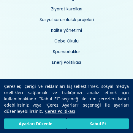
Ziyaret kuralları
Sosyal sorumluluk projeleri
Kalite yönetimi
Gebe Okulu
Sponsorluklar
Enerji Politikası
Yasal Metinler ve Politikalar
Çerezler, içeriği ve reklamları kişiselleştirmek, sosyal medya
özellikleri sağlamak ve trafiğimizi analiz etmek için
kullanılmaktadır. “Kabul Et” seçeneği ile tüm çerezleri kabul
Site Kullanım Koşulları
edebilirsiniz veya “Çerez Ayarları” seçeneği ile ayarları
düzenleyebilirsiniz.
Çerez Politikası
Bilgi Güvenliği Politikası
Kişisel Verilerin Korunması
HIZLI RANDEVU AL
SIZI ARAYALIM
BIZE ULAŞIN
Ayarları Düzenle
Kabul Et