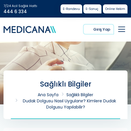
7/24 Acil Sağlık Hattı
E-Randevu
E-Sonuç
Online Hekim
444 6 334
Giriş Yap
Sağlıklı Bilgiler
Ana Sayfa
Sağlıklı Bilgiler
Dudak Dolgusu Nasıl Uygulanır? Kimlere Dudak
Dolgusu Yapılabilir?